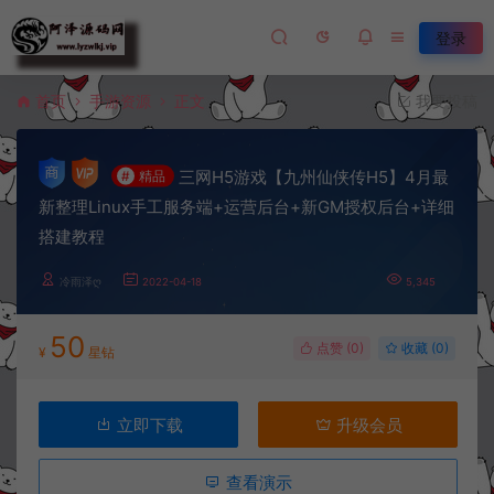
登录
首页
手游资源
正文
我要投稿
三网H5游戏【九州仙侠传H5】4月最
#
精品
新整理Linux手工服务端+运营后台+新GM授权后台+详细
搭建教程
冷雨泽ღ
2022-04-18
5,345
50
点赞 (
0
)
收藏 (0)
¥
星钻
立即下载
升级会员
查看演示