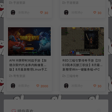
果双端+详细搭建教程+视频
手工服务端+CDK授权后台
手游资源
手游资源
教程
+全资源安卓+详细搭建教程
+视频教程
冷雨泽ღ
冷雨泽ღ
30
30
AFK卡牌即时对战手游【加
RED三端引擎传奇手游【20
德尔契约代金券内购修复
03我本沉默三职业】8月最
版】8月最新整理Linux手工
新整理Win一键服务端+PC
服务端+前后端全套源码+CD
安卓+详细搭建教程
寄售资源
三端传奇
K授权后台+安卓苹果双端
+详细搭建教程+视频教程
冷雨泽ღ
冷雨泽ღ
2000
30
猜你喜欢