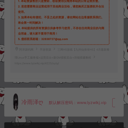
1.
本站资源售价只是赞助，收取费用仅维持本站的日常运营所需。
2.
若您需要商业运营或用于其他商业活动，请您购买正版授权并合法
使用。
3.
如果本站有侵犯、不妥之处的资源，请在网站右边客服联系我们。
将会第一时间解决！
4.
本站提供的所有资源仅供参考学习使用，不存在任何商业目的与商
业用途，请大家不要用于商用！
5.
侵权联系邮箱：32838727@qq.com
阿泽源码网
手游资源
三网H5游戏【九州仙侠传H5】4月最新整
理Linux手工服务端+运营后台+新GM授权后台+详细搭建教程
https://www.lyzwlkj.vip/4225/syzy/
冷雨泽ღ
默认解压密码：www.lyzwlkj.vip
复制