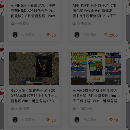
三网H5宫斗养成游戏【盛世
AFK卡牌即时对战手游【加
芳華H5多区跨服代金券内购
德尔契约代金券内购修复
优化版】8月最新整理Linux
版】8月最新整理Linux手工
手工服务端+CDK授权后台
服务端+前后端全套源码+CD
手游资源
寄售资源
+全资源安卓+详细搭建教程
K授权后台+安卓苹果双端
+视频教程
+详细搭建教程+视频教程
冷雨泽ღ
冷雨泽ღ
30
2000
RED三端引擎传奇手游【20
三网H5格斗游戏【热血校园
03我本沉默三职业】8月最
威龙H5】8月最新整理Linux
新整理Win一键服务端+PC
手工服务端+Win一键服务端
安卓+详细搭建教程
+解压即玩+简易安卓客户端
三端传奇
小游戏H5
+详细搭建教程
冷雨泽ღ
冷雨泽ღ
30
18