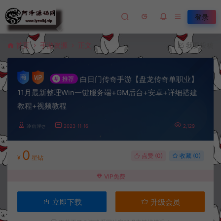
登录
首页
手游资源
正文
我要投稿
白日门传奇手游【盘龙传奇单职业】
#
推荐
11月最新整理Win一键服务端+GM后台+安卓+详细搭建
教程+视频教程
冷雨泽ღ
2023-11-16
2,129
0
点赞 (
0
)
收藏 (0)
¥
星钻
VIP免费
立即下载
升级会员