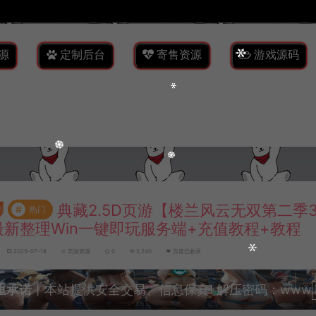
源
定制后台
寄售资源
游戏源码
典藏2.5D页游【楼兰风云无双第二季
#
热门
最新整理Win一键即玩服务端+充值教程+教程
2025-07-18
页游资源
0
2,240
百度已收录
重承诺
丨本站提供安全交易、信息保真! 解压密码：www.lyzw