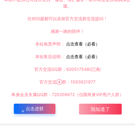
版。
任何问题都可以添加官方交流群交流提问！
感谢一路的陪伴！
本站免责声明：
点击查看（必看）
本站售后说明：
点击查看（必看）
官方交流QQ群：620517548(已满)
官方交流④群：1093921977
终身会员专属QQ群：720209672（仅限终身VIP用户入群）
点击进群
我知道了