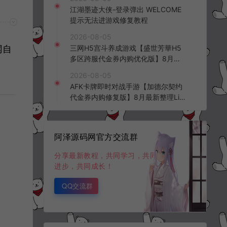
频教程
江湖墨迹大侠-登录弹出 WELCOME
提示无法进游戏修复教程
2026-08-05
网自
三网H5宫斗养成游戏【盛世芳華H5
多区跨服代金券内购优化版】8月最
新整理Linux手工服务端+CDK授权后
2026-08-05
台+全资源安卓+详细搭建教程+视频
AFK卡牌即时对战手游【加德尔契约
教程
代金券内购修复版】8月最新整理Lin
ux手工服务端+前后端全套源码+CD
K授权后台+安卓苹果双端+详细搭建
教程+视频教程
阿泽源码网官方交流群
分享最新教程，共同学习，共同
进步，共同成长！
QQ交流群