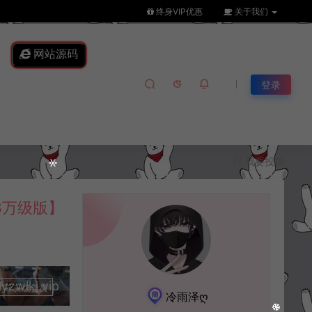
终身VIP优惠
关于我们
网站源码
登录
我要投稿
3万级版】
lkj.vip
升级会员
冷雨泽ღ