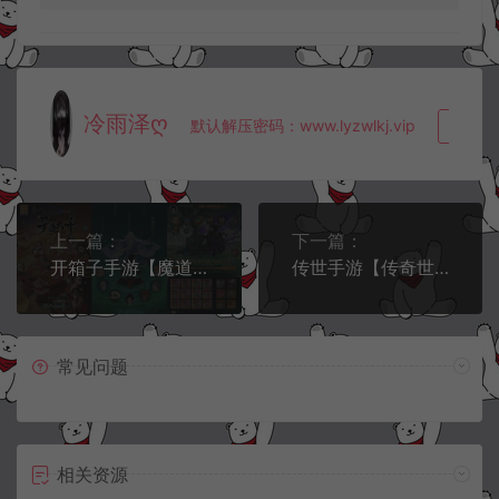
冷雨泽ღ
默认解压密码：www.lyzwlkj.vip
复制
上一篇：
下一篇：
开箱子手游【魔道修仙代金券内购多区9000级版】5月最新整理Ubuntu手工服务端+CDK授权后台+安卓苹果双端+详细搭建教程+视频教程
传世手游【传奇世界四职业3大陆怀旧版】5月最新整理Linux手工服务端+明文src+热更工具+GM授权后台+安卓苹果双端+详细搭建教程+视频教程
常见问题
相关资源