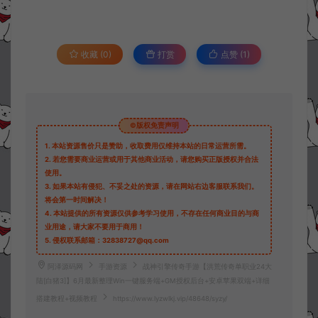
收藏 (0)
打赏
点赞 (
1
)
©版权免责声明
1.
本站资源售价只是赞助，收取费用仅维持本站的日常运营所需。
2.
若您需要商业运营或用于其他商业活动，请您购买正版授权并合法
使用。
3.
如果本站有侵犯、不妥之处的资源，请在网站右边客服联系我们。
将会第一时间解决！
4.
本站提供的所有资源仅供参考学习使用，不存在任何商业目的与商
业用途，请大家不要用于商用！
5.
侵权联系邮箱：32838727@qq.com
阿泽源码网
手游资源
战神引擎传奇手游【洪荒传奇单职业24大
陆[白猪3]】6月最新整理Win一键服务端+GM授权后台+安卓苹果双端+详细
搭建教程+视频教程
https://www.lyzwlkj.vip/48648/syzy/