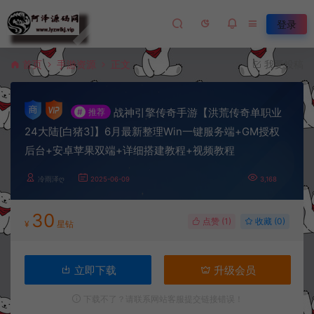
登录
首页
手游资源
正文
我要投稿
战神引擎传奇手游【洪荒传奇单职业
#
推荐
24大陆[白猪3]】6月最新整理Win一键服务端+GM授权
后台+安卓苹果双端+详细搭建教程+视频教程
冷雨泽ღ
2025-06-09
3,168
30
点赞 (
1
)
收藏 (0)
¥
星钻
立即下载
升级会员
下载不了？请联系网站客服提交链接错误！