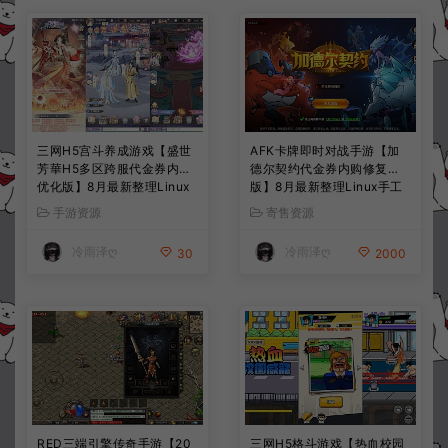
三网H5宫斗养成游戏【盛世
AFK卡牌即时对战手游【加
芳華H5多区跨服代金券内购
德尔契约代金券内购修复
优化版】8月最新整理Linux
版】8月最新整理Linux手工
手工服务端+CDK授权后台
服务端+前后端全套源码+CD
手游资源
寄售资源
+全资源安卓+详细搭建教程
K授权后台+安卓苹果双端
+视频教程
+详细搭建教程+视频教程
冷雨泽ღ
冷雨泽ღ
30
2000
RED三端引擎传奇手游【20
三网H5格斗游戏【热血校园