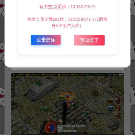
官方交流④群：1093921977
终身会员专属QQ群：720209672（仅限终
身VIP用户入群）
点击进群
我知道了