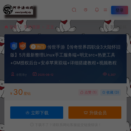
登录
首页
手游资源
正文
我要投稿
传世手游【传奇世界四职业3大陆怀旧
#
热门
版】5月最新整理Linux手工服务端+明文src+热更工具
+GM授权后台+安卓苹果双端+详细搭建教程+视频教程
冷雨泽ღ
2025-06-12
5,307
30
点赞 (
1
)
收藏 (3)
¥
星钻
立即下载
升级会员
下载不了？请联系网站客服提交链接错误！