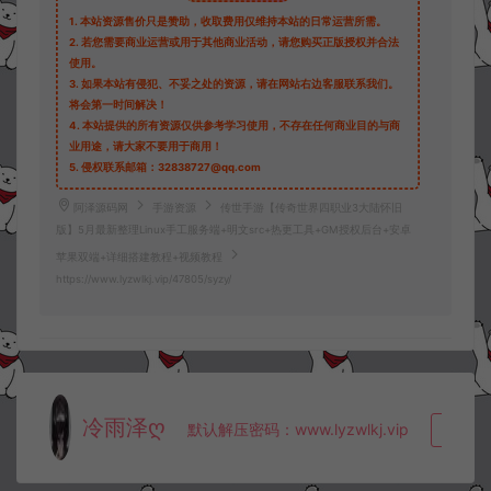
1.
本站资源售价只是赞助，收取费用仅维持本站的日常运营所需。
2.
若您需要商业运营或用于其他商业活动，请您购买正版授权并合法
使用。
3.
如果本站有侵犯、不妥之处的资源，请在网站右边客服联系我们。
将会第一时间解决！
4.
本站提供的所有资源仅供参考学习使用，不存在任何商业目的与商
业用途，请大家不要用于商用！
5.
侵权联系邮箱：32838727@qq.com
阿泽源码网
手游资源
传世手游【传奇世界四职业3大陆怀旧
版】5月最新整理Linux手工服务端+明文src+热更工具+GM授权后台+安卓
苹果双端+详细搭建教程+视频教程
https://www.lyzwlkj.vip/47805/syzy/
冷雨泽ღ
默认解压密码：www.lyzwlkj.vip
复制