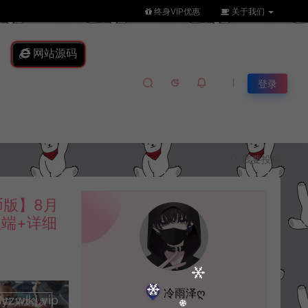
终身VIP优惠
关于我们
网站源码
登录
我要投稿
币版】8月
双端+详细
冷雨泽ღ
lkj.vip
升级会员