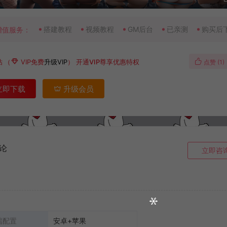
搭建教程
视频教程
GM后台
已亲测
购买后
增值服务：
钻
（
VIP免费
升级VIP
）
开通VIP尊享优惠特权
点赞 (
1
)
立即下载
升级会员
论
立即咨
端配置
安卓+苹果