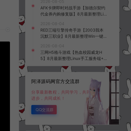
2026-08-05
台+全资源安卓+详细搭建教程+视频
AFK卡牌即时对战手游【加德尔契约
教程
代金券内购修复版】8月最新整理Lin
ux手工服务端+前后端全套源码+CD
2026-08-04
K授权后台+安卓苹果双端+详细搭建
RED三端引擎传奇手游【2003我本
教程+视频教程
沉默三职业】8月最新整理Win一键
服务端+PC安卓+详细搭建教程
2026-08-04
三网H5格斗游戏【热血校园威龙H
5】8月最新整理Linux手工服务端+W
in一键服务端+解压即玩+简易安卓客
户端+详细搭建教程
阿泽源码网官方交流群
分享最新教程，共同学习，共同
进步，共同成长！
QQ交流群