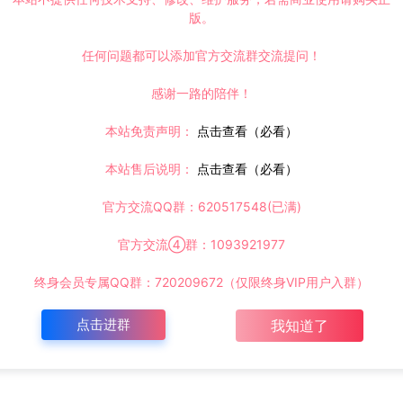
版。
任何问题都可以添加官方交流群交流提问！
感谢一路的陪伴！
本站免责声明：
点击查看（必看）
本站售后说明：
点击查看（必看）
官方交流QQ群：620517548(已满)
官方交流④群：1093921977
终身会员专属QQ群：720209672（仅限终身VIP用户入群）
点击进群
我知道了