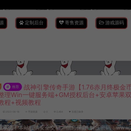
源
定制后台
寄售资源
游戏源码
战神引擎传奇手游【1.76赤月终极金
#
推荐
整理Win一键服务端+GM授权后台+安卓苹果
教程+视频教程
2023-08-16
手游资源
0
2,464
百度已收录
重承诺
丨本站提供安全交易、信息保真! 解压密码：www.lyzw