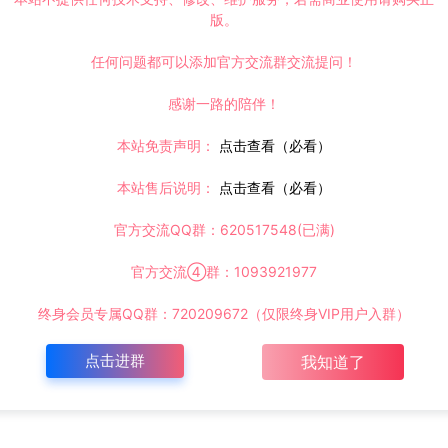
版。
任何问题都可以添加官方交流群交流提问！
感谢一路的陪伴！
本站免责声明：
点击查看（必看）
本站售后说明：
点击查看（必看）
官方交流QQ群：620517548(已满)
官方交流④群：1093921977
终身会员专属QQ群：720209672（仅限终身VIP用户入群）
点击进群
我知道了