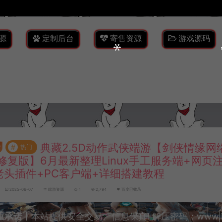
源
定制后台
寄售资源
游戏源码
典藏2.5D动作武侠端游【剑侠情缘网
#
热门
修复版】6月最新整理Linux手工服务端+网页
老头插件+PC客户端+详细搭建教程
2025-06-07
端游资源
1
2,794
百度已收录
重承诺
丨本站提供安全交易、信息保真! 解压密码：www.lyzw