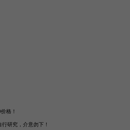
0价格！
自行研究，介意勿下！