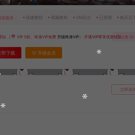
搭建教程
视频教程
GM后台
已亲测
购买后
增值服务：
星钻
（
VIP 5折、终身VIP免费
升级终身VIP
）
开通VIP尊享优惠特权
点赞 (
0
)
立即下载
升级会员
立即咨