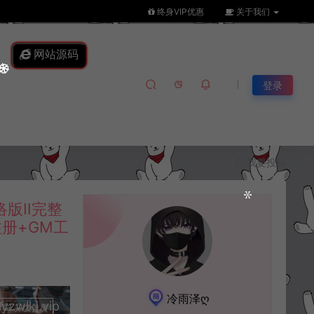
终身VIP优惠
关于我们
网站源码
登录
我要投稿
络版Ⅱ完整
注册+GM工
冷雨泽ღ
lkj.vip
升级会员