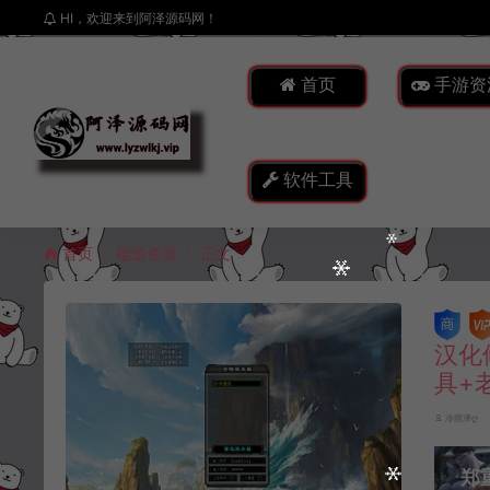
HI，欢迎来到阿泽源码网！
首页
手游资
软件工具
首页
端游资源
正文
汉化
具+
冷雨泽ღ
郑