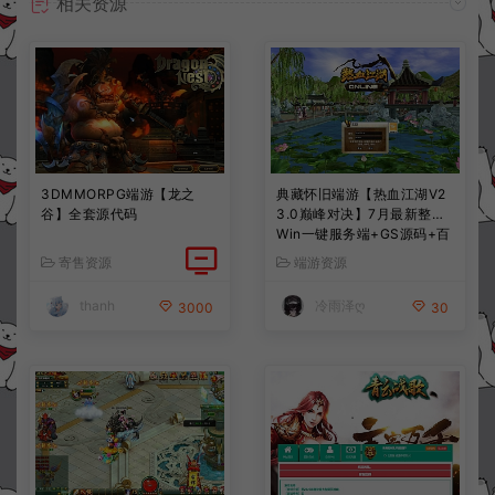
相关资源
3DMMORPG端游【龙之
典藏怀旧端游【热血江湖V2
谷】全套源代码
3.0巅峰对决】7月最新整理
Win一键服务端+GS源码+百
宝阁+在线GM工具+PC客户
寄售资源
端游资源
端+详细搭建教程
thanh
冷雨泽ღ
3000
30