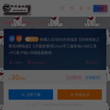
登录
首页
端游资源
正文
我要投稿
典藏2.5D动作武侠端游【剑侠情缘之
#
热门
降龙Ⅱ网络版】5月最新整理Linux手工服务端+GM工具
+PC客户端+详细搭建教程
冷雨泽ღ
2024-05-13
2,502
30
点赞 (
0
)
收藏 (0)
¥
星钻
立即下载
升级会员
下载不了？请联系网站客服提交链接错误！