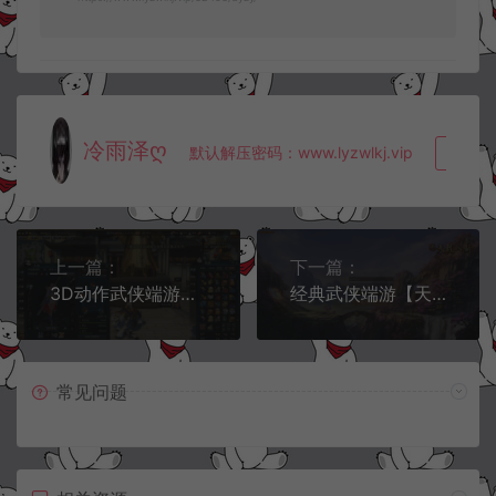
冷雨泽ღ
默认解压密码：www.lyzwlkj.vip
复制
上一篇：
下一篇：
3D动作武侠端游【笑傲江湖OL274终极完善修复版】5月最新整理Linux手工服务端+GM命令+GM工具+PC客户端+详细搭建教程
经典武侠端游【天龙八部之绝情谷修仙第四版】5月最新整理Linux手工服务端+GM工具+PC客户端+详细搭建教程
常见问题