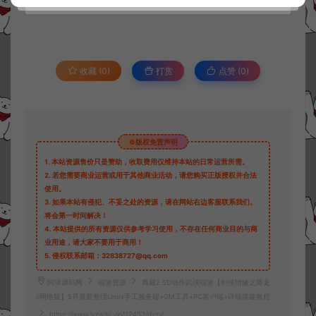
收藏 (0)
打赏
点赞 (
0
)
©版权免责声明
1.
本站资源售价只是赞助，收取费用仅维持本站的日常运营所需。
2.
若您需要商业运营或用于其他商业活动，请您购买正版授权并合法
使用。
3.
如果本站有侵犯、不妥之处的资源，请在网站右边客服联系我们。
将会第一时间解决！
4.
本站提供的所有资源仅供参考学习使用，不存在任何商业目的与商
业用途，请大家不要用于商用！
5.
侵权联系邮箱：32838727@qq.com
阿泽源码网
端游资源
典藏2.5D动作武侠端游【剑侠情缘之降龙
Ⅱ网络版】5月最新整理Linux手工服务端+GM工具+PC客户端+详细搭建教程
https://www.lyzwlkj.vip/32453/dyzy/