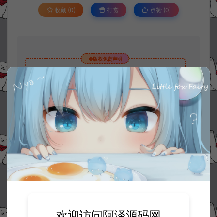
收藏 (0)
打赏
点赞 (
0
)
©版权免责声明
1.
本站资源售价只是赞助，收取费用仅维持本站的日常运营所需。
2.
若您需要商业运营或用于其他商业活动，请您购买正版授权并合法
使用。
3.
如果本站有侵犯、不妥之处的资源，请在网站右边客服联系我们。
将会第一时间解决！
4.
本站提供的所有资源仅供参考学习使用，不存在任何商业目的与商
业用途，请大家不要用于商用！
5.
侵权联系邮箱：32838727@qq.com
阿泽源码网
端游资源
密码保护：Q萌竞速端游【口口灰车幻域
全明星】5月最新整理Win一键服务端+GM命令+PC客户端+详细搭建教程
https://www.lyzwlkj.vip/32782/dyzy/
欢迎访问阿泽源码网