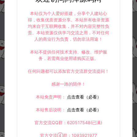
本站仅为个人爱好搭建，分享个人建站心
冷雨泽ღ
默认解压密码：www.lyzwlkj.vip
复制
得，收集优质资源分享。本站所有收录资源
均来自于互联网收集，并不对内容完整性负
责。本站资源仅供学习交流之用，不对任何
人的商业行为负责，切勿非法用途！
上一篇：
下一篇：
本站不提供任何技术支持、修改、维护服
经典武侠端游【天龙八部之绝情谷修仙第四版】5月最新整理Linux手工服务端+GM工具+PC客户端+详细搭建教程
3D传奇端游【月灵永恒传奇六职业V4.40】5月最新整理Win一键服务端+修改工具+GM工具+PC客户端+详细搭建教程
务，若需商业使用请购买正版。
任何问题都可以添加官方交流群交流提问！
常见问题
感谢一路的陪伴！
本站免责声明：
点击查看（必看）
本站售后说明：
点击查看（必看）
相关资源
官方交流QQ群：620517548(已满)
官方交流④群：1093921977