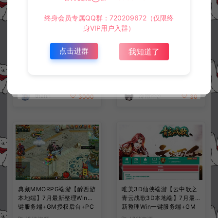
终身会员专属QQ群：720209672（仅限终
身VIP用户入群）
3DMMORPG端游【龙之
典藏怀旧端游【热血江湖V2
点击进群
我知道了
谷】全套源代码
3.0巅峰对决】7月最新整理
Win一键服务端+GS源码+百
宝阁+在线GM工具+PC客户
寄售资源
端游资源
端+详细搭建教程
thanh
冷雨泽ღ
3000
30
典藏MMORPG端游【醉西游
唯美3D仙侠端游【云中歌之
本地端】7月最新整理Win一
青云战歌3D本地端】7月最
键服务端+GM授权后台+PC
新整理Win一键服务端+GM
客户端+详细搭建教程
工具+PC客户端+详细搭建教