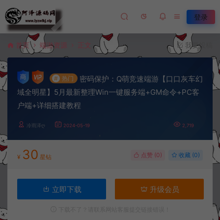
登录
首页
端游资源
正文
我要投稿
密码保护：Q萌竞速端游【口口灰车幻
#
热门
域全明星】5月最新整理Win一键服务端+GM命令+PC客
户端+详细搭建教程
冷雨泽ღ
2024-05-19
2,719
30
点赞 (
0
)
收藏 (0)
¥
星钻
立即下载
升级会员
下载不了？请联系网站客服提交链接错误！