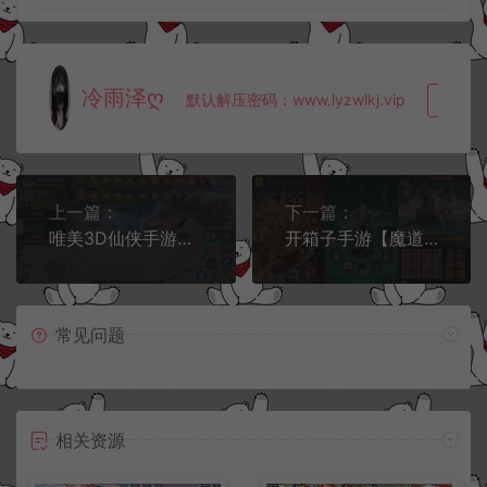
冷雨泽ღ
默认解压密码：www.lyzwlkj.vip
复制
上一篇：
下一篇：
唯美3D仙侠手游【星云记-太古纪元】11月最新整理Linux手工服务端+本地验证+管理后台+GM授权后台+假人陪玩+内置清包+安卓+详细搭建教程+视频教程
开箱子手游【魔道修仙代金券内购多区第三版】5月最新整理Ubuntu手工服务端+CDK授权后台+安卓苹果双端+详细搭建教程+视频教程
常见问题
相关资源