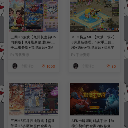
三网H5游戏【九州长生衍H5
MT3换皮MH【大梦一场2】
内购版】8月最新整理Linux
8月最新整理Linux手工服务
手工服务端+管理后台+GM
端+源码+管理后台+安卓苹
授权后台+简易安卓客户端
果双端+详细搭建教程+视频
寄售资源
手游资源
+详细搭建教程+视频教程
教程
冷雨泽ღ
冷雨泽ღ
1000
30
三网H5宫斗养成游戏【盛世
AFK卡牌即时对战手游【加
芳華H5多区跨服代金券内购
德尔契约代金券内购修复