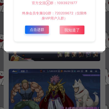
官方交流④群：1093921977
终身会员专属QQ群：720209672（仅限终
身VIP用户入群）
点击进群
我知道了