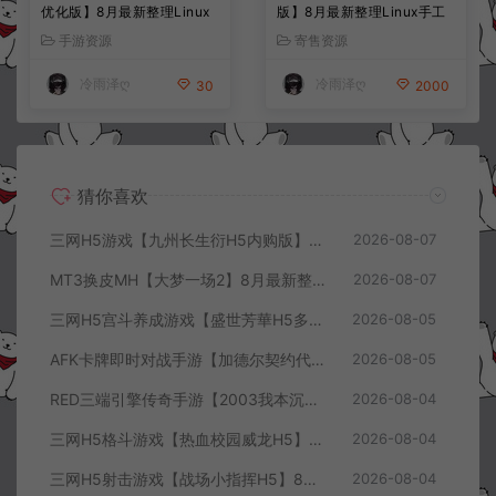
优化版】8月最新整理Linux
版】8月最新整理Linux手工
手工服务端+CDK授权后台
服务端+前后端全套源码+CD
手游资源
寄售资源
+全资源安卓+详细搭建教程
K授权后台+安卓苹果双端
+视频教程
+详细搭建教程+视频教程
冷雨泽ღ
冷雨泽ღ
30
2000
猜你喜欢
三网H5游戏【九州长生衍H5内购版】8月最新整理Linux手工服务端+管理后台+GM授权后台+简易安卓客户端+详细搭建教程+视频教程
2026-08-07
MT3换皮MH【大梦一场2】8月最新整理Linux手工服务端+源码+管理后台+安卓苹果双端+详细搭建教程+视频教程
2026-08-07
三网H5宫斗养成游戏【盛世芳華H5多区跨服代金券内购优化版】8月最新整理Linux手工服务端+CDK授权后台+全资源安卓+详细搭建教程+视频教程
2026-08-05
AFK卡牌即时对战手游【加德尔契约代金券内购修复版】8月最新整理Linux手工服务端+前后端全套源码+CDK授权后台+安卓苹果双端+详细搭建教程+视频教程
2026-08-05
RED三端引擎传奇手游【2003我本沉默三职业】8月最新整理Win一键服务端+PC安卓+详细搭建教程
2026-08-04
三网H5格斗游戏【热血校园威龙H5】8月最新整理Linux手工服务端+Win一键服务端+解压即玩+简易安卓客户端+详细搭建教程
2026-08-04
三网H5射击游戏【战场小指挥H5】8月最新整理Linux手工服务端+Win一键服务端+解压即玩+简易安卓客户端+详细搭建教程
2026-08-04