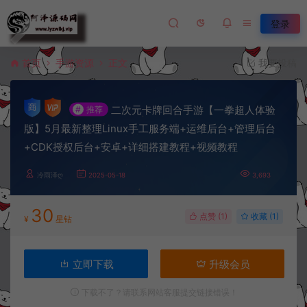
登录
首页
手游资源
正文
我要投稿
二次元卡牌回合手游【一拳超人体验
#
推荐
版】5月最新整理Linux手工服务端+运维后台+管理后台
+CDK授权后台+安卓+详细搭建教程+视频教程
冷雨泽ღ
2025-05-18
3,693
30
点赞 (
1
)
收藏 (1)
¥
星钻
立即下载
升级会员
下载不了？请联系网站客服提交链接错误！