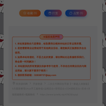
收藏 (1)
打赏
点赞 (
1
)
©版权免责声明
1.
本站资源售价只是赞助，收取费用仅维持本站的日常运营所需。
2.
若您需要商业运营或用于其他商业活动，请您购买正版授权并合法
使用。
3.
如果本站有侵犯、不妥之处的资源，请在网站右边客服联系我们。
将会第一时间解决！
4.
本站提供的所有资源仅供参考学习使用，不存在任何商业目的与商
业用途，请大家不要用于商用！
5.
侵权联系邮箱：32838727@qq.com
阿泽源码网
手游资源
二次元卡牌回合手游【一拳超人体验版】
5月最新整理Linux手工服务端+运维后台+管理后台+CDK授权后台+安卓+详
细搭建教程+视频教程
https://www.lyzwlkj.vip/47828/syzy/