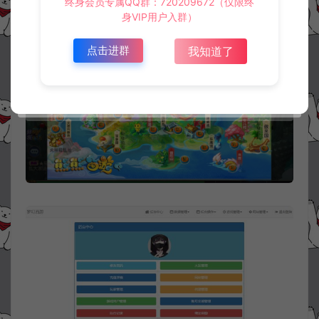
终身会员专属QQ群：720209672（仅限终
身VIP用户入群）
点击进群
我知道了