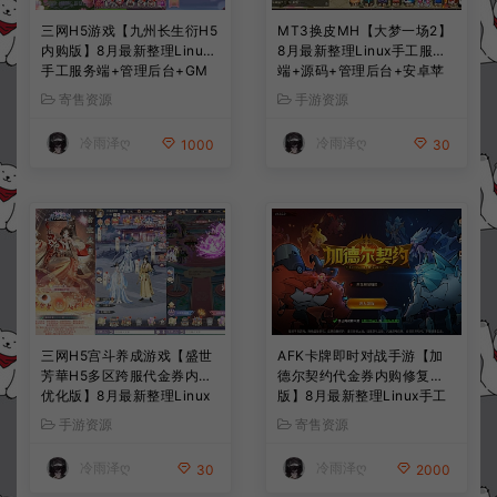
三网H5游戏【九州长生衍H5
MT3换皮MH【大梦一场2】
内购版】8月最新整理Linux
8月最新整理Linux手工服务
手工服务端+管理后台+GM
端+源码+管理后台+安卓苹
授权后台+简易安卓客户端
果双端+详细搭建教程+视频
寄售资源
手游资源
+详细搭建教程+视频教程
教程
冷雨泽ღ
冷雨泽ღ
1000
30
三网H5宫斗养成游戏【盛世
AFK卡牌即时对战手游【加
芳華H5多区跨服代金券内购
德尔契约代金券内购修复
优化版】8月最新整理Linux
版】8月最新整理Linux手工
手工服务端+CDK授权后台
服务端+前后端全套源码+CD
手游资源
寄售资源
+全资源安卓+详细搭建教程
K授权后台+安卓苹果双端
+视频教程
+详细搭建教程+视频教程
冷雨泽ღ
冷雨泽ღ
30
2000