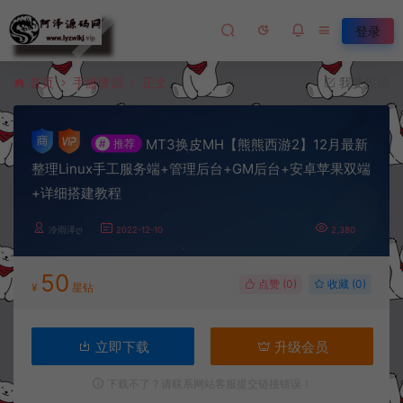
登录
首页
手游资源
正文
我要投稿
MT3换皮MH【熊熊西游2】12月最新
#
推荐
整理Linux手工服务端+管理后台+GM后台+安卓苹果双端
+详细搭建教程
冷雨泽ღ
2022-12-10
2,380
50
点赞 (
0
)
收藏 (0)
¥
星钻
立即下载
升级会员
下载不了？请联系网站客服提交链接错误！