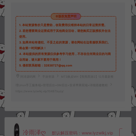
©版权免责声明
1.
本站资源售价只是赞助，收取费用仅维持本站的日常运营所需。
2.
若您需要商业运营或用于其他商业活动，请您购买正版授权并合法
使用。
3.
如果本站有侵犯、不妥之处的资源，请在网站右边客服联系我们。
将会第一时间解决！
4.
本站提供的所有资源仅供参考学习使用，不存在任何商业目的与商
业用途，请大家不要用于商用！
5.
侵权联系邮箱：32838727@qq.com
阿泽源码网
手游资源
MT3换皮MH【熊熊西游2】12月最新整
理Linux手工服务端+管理后台+GM后台+安卓苹果双端+详细搭建教程
https://www.lyzwlkj.vip/10487/syzy/
冷雨泽ღ
默认解压密码：www.lyzwlkj.vip
复制