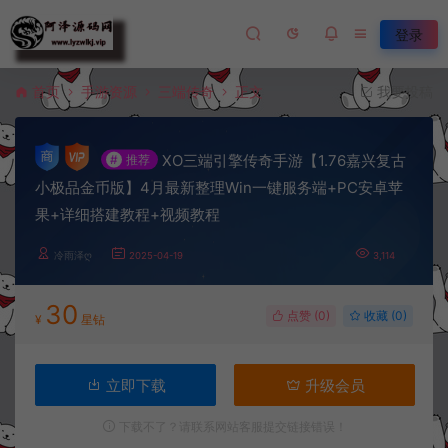
登录
首页
手游资源
三端传奇
正文
我要投稿
XO三端引擎传奇手游【1.76嘉兴复古
#
推荐
小极品金币版】4月最新整理Win一键服务端+PC安卓苹
果+详细搭建教程+视频教程
冷雨泽ღ
2025-04-19
3,114
30
点赞 (
0
)
收藏 (0)
¥
星钻
立即下载
升级会员
下载不了？请联系网站客服提交链接错误！