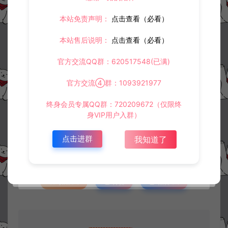
本站免责声明：
点击查看（必看）
本站售后说明：
点击查看（必看）
官方交流QQ群：620517548(已满)
官方交流④群：1093921977
资源下载
终身会员专属QQ群：720209672（仅限终
身VIP用户入群）
30
此资源下载价格为
星钻，请先
登录
点击进群
我知道了
收藏 (0)
打赏
点赞 (
0
)