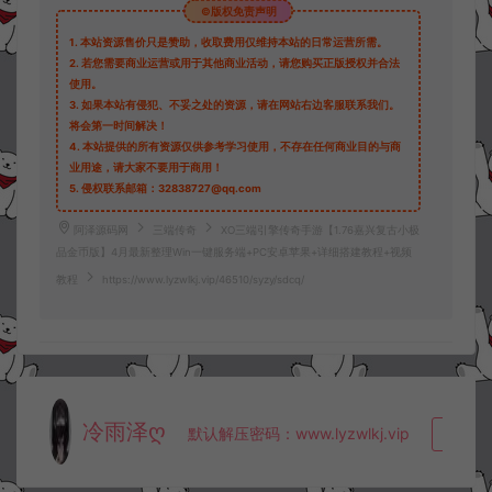
©版权免责声明
1.
本站资源售价只是赞助，收取费用仅维持本站的日常运营所需。
2.
若您需要商业运营或用于其他商业活动，请您购买正版授权并合法
使用。
3.
如果本站有侵犯、不妥之处的资源，请在网站右边客服联系我们。
将会第一时间解决！
4.
本站提供的所有资源仅供参考学习使用，不存在任何商业目的与商
业用途，请大家不要用于商用！
5.
侵权联系邮箱：32838727@qq.com
阿泽源码网
三端传奇
XO三端引擎传奇手游【1.76嘉兴复古小极
品金币版】4月最新整理Win一键服务端+PC安卓苹果+详细搭建教程+视频
教程
https://www.lyzwlkj.vip/46510/syzy/sdcq/
冷雨泽ღ
默认解压密码：www.lyzwlkj.vip
复制