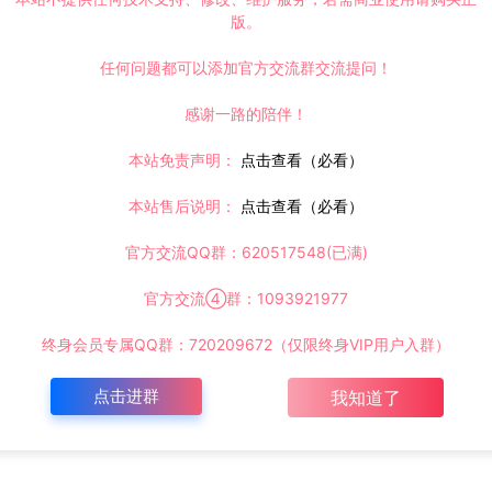
版。
任何问题都可以添加官方交流群交流提问！
感谢一路的陪伴！
本站免责声明：
点击查看（必看）
本站售后说明：
点击查看（必看）
官方交流QQ群：620517548(已满)
官方交流④群：1093921977
终身会员专属QQ群：720209672（仅限终身VIP用户入群）
点击进群
我知道了