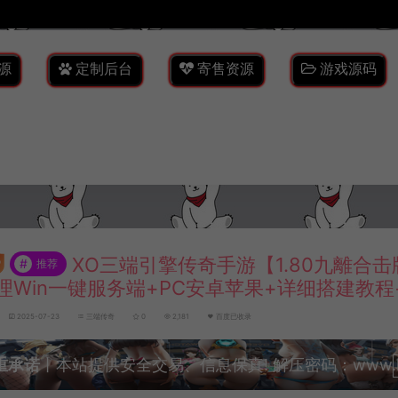
源
定制后台
寄售资源
游戏源码
XO三端引擎传奇手游【1.80九離合击
#
推荐
理Win一键服务端+PC安卓苹果+详细搭建教程
2025-07-23
三端传奇
0
2,181
百度已收录
重承诺
丨本站提供安全交易、信息保真! 解压密码：www.lyzw