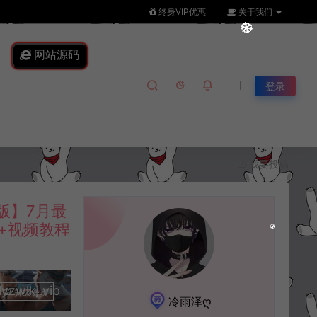
终身VIP优惠
关于我们
网站源码
登录
我要投稿
版】7月最
+视频教程
lkj.vip
升级会员
冷雨泽ღ