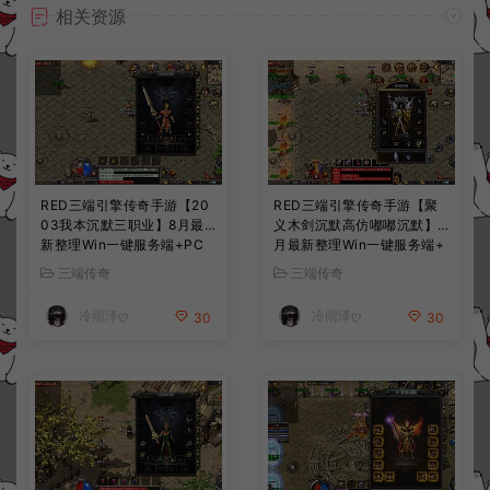
相关资源
RED三端引擎传奇手游【20
RED三端引擎传奇手游【聚
03我本沉默三职业】8月最
义木剑沉默高仿嘟嘟沉默】7
新整理Win一键服务端+PC
月最新整理Win一键服务端+
安卓+详细搭建教程
PC安卓苹果+详细搭建教程
三端传奇
三端传奇
冷雨泽ღ
冷雨泽ღ
30
30