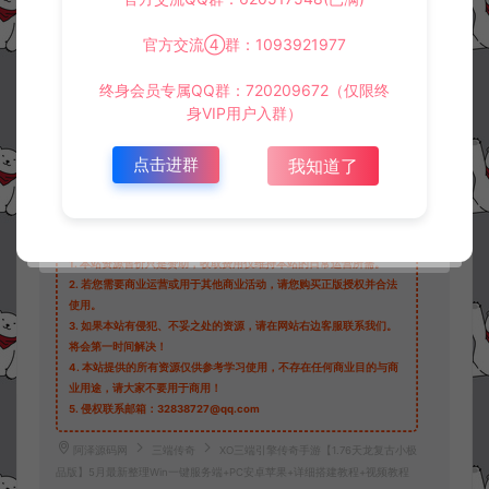
官方交流④群：1093921977
终身会员专属QQ群：720209672（仅限终
身VIP用户入群）
收藏 (0)
打赏
点赞 (
0
)
点击进群
我知道了
©版权免责声明
1.
本站资源售价只是赞助，收取费用仅维持本站的日常运营所需。
2.
若您需要商业运营或用于其他商业活动，请您购买正版授权并合法
使用。
3.
如果本站有侵犯、不妥之处的资源，请在网站右边客服联系我们。
将会第一时间解决！
4.
本站提供的所有资源仅供参考学习使用，不存在任何商业目的与商
业用途，请大家不要用于商用！
5.
侵权联系邮箱：32838727@qq.com
阿泽源码网
三端传奇
XO三端引擎传奇手游【1.76天龙复古小极
品版】5月最新整理Win一键服务端+PC安卓苹果+详细搭建教程+视频教程