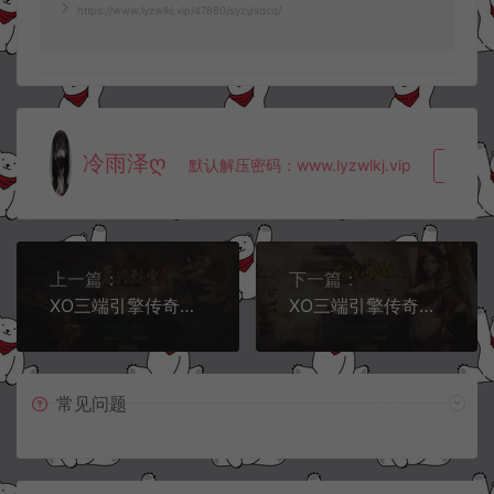
https://www.lyzwlkj.vip/47860/syzy/sdcq/
冷雨泽ღ
默认解压密码：www.lyzwlkj.vip
复制
上一篇：
下一篇：
XO三端引擎传奇手游【1.76嘉兴复古小极品金币版】4月最新整理Win一键服务端+PC安卓苹果+详细搭建教程+视频教程
XO三端引擎传奇手游【1.76赤战小极品版】5月最新整理Win一键服务端+死亡陵墓+桃花岛+未知暗殿+PC安卓苹果+详细搭建教程+视频教程
常见问题