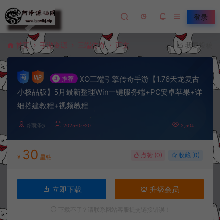
登录
首页
手游资源
三端传奇
正文
我要投稿
XO三端引擎传奇手游【1.76天龙复古
#
推荐
小极品版】5月最新整理Win一键服务端+PC安卓苹果+详
细搭建教程+视频教程
冷雨泽ღ
2025-05-20
2,504
30
点赞 (
0
)
收藏 (0)
¥
星钻
立即下载
升级会员
下载不了？请联系网站客服提交链接错误！