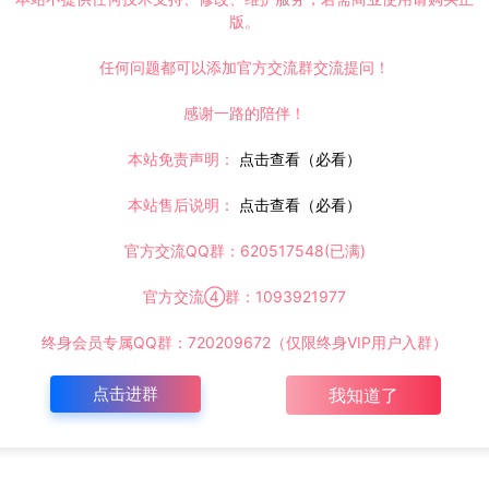
版。
任何问题都可以添加官方交流群交流提问！
感谢一路的陪伴！
本站免责声明：
点击查看（必看）
本站售后说明：
点击查看（必看）
官方交流QQ群：620517548(已满)
官方交流④群：1093921977
终身会员专属QQ群：720209672（仅限终身VIP用户入群）
点击进群
我知道了