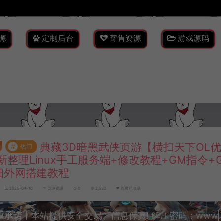
源
定制后台
寄售资源
游戏源码
典藏3D暗黑武侠页游【横扫天下OL优
#
热门
新整理Linux手工服务端+修改教程+GM指令+
细外网搭建教程
2025-04-10
页游资源
0
2,582
百度已收录
重承诺
丨本站提供安全交易、信息保真! 解压密码：www.lyzw