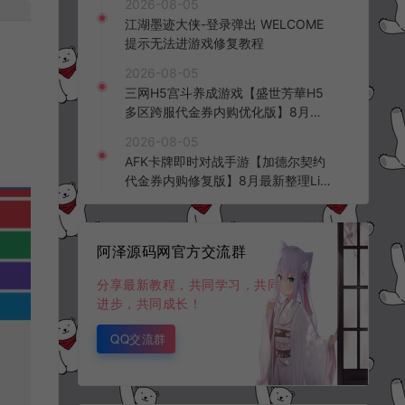
2026-08-05
频教程
江湖墨迹大侠-登录弹出 WELCOME
提示无法进游戏修复教程
2026-08-05
三网H5宫斗养成游戏【盛世芳華H5
多区跨服代金券内购优化版】8月最
新整理Linux手工服务端+CDK授权后
2026-08-05
台+全资源安卓+详细搭建教程+视频
AFK卡牌即时对战手游【加德尔契约
教程
代金券内购修复版】8月最新整理Lin
ux手工服务端+前后端全套源码+CD
K授权后台+安卓苹果双端+详细搭建
教程+视频教程
阿泽源码网官方交流群
分享最新教程，共同学习，共同
进步，共同成长！
QQ交流群