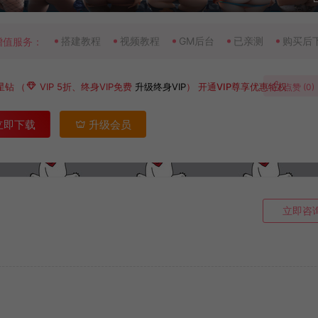
搭建教程
视频教程
GM后台
已亲测
购买后
增值服务：
星钻
（
VIP 5折、终身VIP免费
升级终身VIP
）
开通VIP尊享优惠特权
点赞 (
0
)
立即下载
升级会员
立即咨