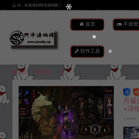
HI，欢迎来到阿泽源码网！
首页
手游资
软件工具
首页
页游资源
正文
月最
+详
冷雨泽ღ
郑