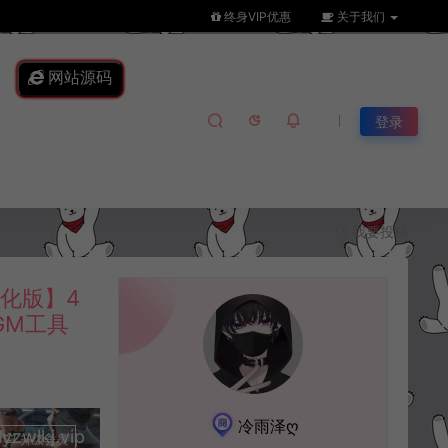
终身VIP优惠
关于我们
网站源码
登录
我要投稿
化版】4
GM工具
冷雨泽ღ
lkj.vip
升级会员