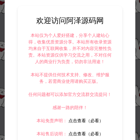
资源下载
200
此资源下载价格为
星钻，请先
登录
欢迎访问阿泽源码网
本站仅为个人爱好搭建，分享个人建站心
得，收集优质资源分享。本站所有收录资源
均来自于互联网收集，并不对内容完整性负
责。本站资源仅供学习交流之用，不对任何
收藏 (0)
打赏
点赞 (
3
)
人的商业行为负责，切勿非法用途！
本站不提供任何技术支持、修改、维护服
务，若需商业使用请购买正版。
©版权免责声明
任何问题都可以添加官方交流群交流提问！
1.
本站资源售价只是赞助，收取费用仅维持本站的日常运营所需。
2.
若您需要商业运营或用于其他商业活动，请您购买正版授权并合法
感谢一路的陪伴！
使用。
3.
如果本站有侵犯、不妥之处的资源，请在网站右边客服联系我们。
将会第一时间解决！
本站免责声明：
点击查看（必看）
4.
本站提供的所有资源仅供参考学习使用，不存在任何商业目的与商
业用途，请大家不要用于商用！
本站售后说明：
点击查看（必看）
5.
侵权联系邮箱：32838727@qq.com