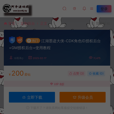
登录
首页
定制后台
正文
我要投稿
江湖墨迹大侠-CDK角色ID授权后台
#
热门
+GM授权后台+使用教程
冷雨泽ღ
2025-02-17
11,475
200
点赞 (
3
)
收藏 (0)
¥
星钻
VIP 8折
立即下载
升级会员
下载不了？请联系网站客服提交链接错误！