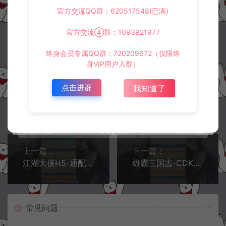
官方交流QQ群：620517548(已满)
阿泽源码网
定制后台
江湖墨迹大侠-CDK角色ID授权后台+GM
授权后台+使用教程
https://www.lyzwlkj.vip/43947/dzht/
官方交流④群：1093921977
终身会员专属QQ群：720209672（仅限终
身VIP用户入群）
点击进群
我知道了
冷雨泽ღ
默认解压密码：www.lyzwlkj.vip
复制
上一篇：
下一篇：
江湖大侠H5-通配CDK游戏账号授权后台+GM授权后台+使用教程
雄霸三国志-CDK账号授权后台+GM授权后台+使用教程
常见问题