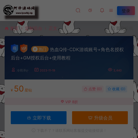
登录
首页
定制后台
正文
我要投稿
热血Q传-CDK游戏账号+角色名授权
#
热门
后台+GM授权后台+使用教程
冷雨泽ღ
2023-11-19
3,440
50
点赞 (
0
)
收藏 (0)
¥
星钻
VIP 8折
立即下载
升级会员
下载不了？请联系网站客服提交链接错误！