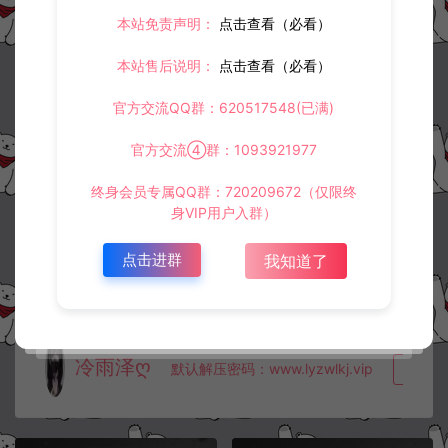
©版权免责声明
本站免责声明：
点击查看（必看）
1.
本站资源售价只是赞助，收取费用仅维持本站的日常运营所需。
2.
若您需要商业运营或用于其他商业活动，请您购买正版授权并合法
本站售后说明：
点击查看（必看）
使用。
3.
如果本站有侵犯、不妥之处的资源，请在网站右边客服联系我们。
官方交流QQ群：620517548(已满)
将会第一时间解决！
4.
本站提供的所有资源仅供参考学习使用，不存在任何商业目的与商
业用途，请大家不要用于商用！
官方交流④群：1093921977
5.
侵权联系邮箱：32838727@qq.com
终身会员专属QQ群：720209672（仅限终
阿泽源码网
定制后台
热血Q传-CDK游戏账号+角色名授权后台
身VIP用户入群）
+GM授权后台+使用教程
https://www.lyzwlkj.vip/25610/dzht/
点击进群
我知道了
冷雨泽ღ
默认解压密码：www.lyzwlkj.vip
复制