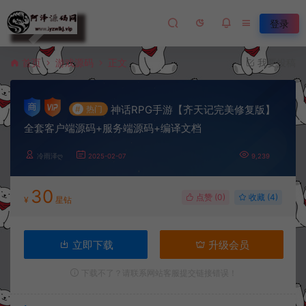
登录
首页
游戏源码
正文
我要投稿
神话RPG手游【齐天记完美修复版】
#
热门
全套客户端源码+服务端源码+编译文档
冷雨泽ღ
2025-02-07
9,239
30
点赞 (
0
)
收藏 (4)
¥
星钻
立即下载
升级会员
下载不了？请联系网站客服提交链接错误！