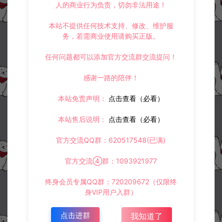
人的商业行为负责，切勿非法用途！
本站不提供任何技术支持、修改、维护服
务，若需商业使用请购买正版。
资源下载
30
任何问题都可以添加官方交流群交流提问！
此资源下载价格为
星钻，请先
登录
感谢一路的陪伴！
本站免责声明：
点击查看（必看）
收藏 (4)
打赏
点赞 (
0
)
本站售后说明：
点击查看（必看）
官方交流QQ群：620517548(已满)
官方交流④群：1093921977
©版权免责声明
1.
本站资源售价只是赞助，收取费用仅维持本站的日常运营所需。
终身会员专属QQ群：720209672（仅限终
2.
若您需要商业运营或用于其他商业活动，请您购买正版授权并合法
身VIP用户入群）
使用。
3.
如果本站有侵犯、不妥之处的资源，请在网站右边客服联系我们。
点击进群
我知道了
将会第一时间解决！