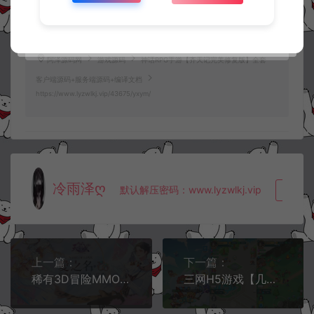
4.
本站提供的所有资源仅供参考学习使用，不存在任何商业目的与商
业用途，请大家不要用于商用！
5.
侵权联系邮箱：32838727@qq.com
阿泽源码网
游戏源码
神话RPG手游【齐天记完美修复版】全套
客户端源码+服务端源码+编译文档
https://www.lyzwlkj.vip/43675/yxym/
冷雨泽ღ
默认解压密码：www.lyzwlkj.vip
复制
上一篇：
下一篇：
稀有3D冒险MMORPG手游【九州天空城3D/天空纪元】服务端源码+客户端源码
三网H5游戏【几何王国-踏入仙途】全套前后端源码+策划文档+部署文档