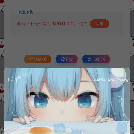
资源下载
1000
此资源下载价格为
星钻，请先
登录
收藏 (1)
打赏
点赞 (
0
)
©版权免责声明
1.
本站资源售价只是赞助，收取费用仅维持本站的日常运营所需。
2.
若您需要商业运营或用于其他商业活动，请您购买正版授权并合法
使用。
3.
如果本站有侵犯、不妥之处的资源，请在网站右边客服联系我们。
将会第一时间解决！
4.
本站提供的所有资源仅供参考学习使用，不存在任何商业目的与商
业用途，请大家不要用于商用！