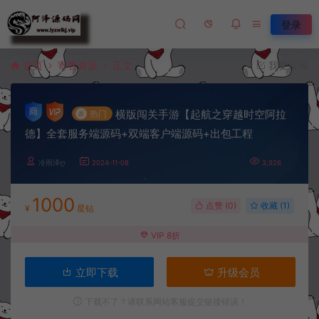
登录
首页
寄售资源
正文
我要投稿
横版闯关手游【起航之穿越时空阿拉
#
热门
德】全套服务端源码+双端客户端源码+出包工程
冷雨泽ღ
2024-11-08
3,926
1000
点赞 (
0
)
收藏 (1)
¥
星钻
VIP 8折
立即下载
升级会员
下载不了？请联系网站客服提交链接错误！