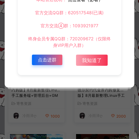
常见问题
官方交流QQ群：620517548(已满)
官方交流④群：1093921977
相关资源
终身会员专属QQ群：720209672（仅限终
身VIP用户入群）
点击进群
我知道了
三网H5游戏【九州长生衍H5
AFK卡牌即时对战手游【加
内购版】8月最新整理Linux
德尔契约代金券内购修复
手工服务端+管理后台+GM
版】8月最新整理Linux手工
授权后台+简易安卓客户端
服务端+前后端全套源码+CD
寄售资源
寄售资源
+详细搭建教程+视频教程
K授权后台+安卓苹果双端
+详细搭建教程+视频教程
冷雨泽ღ
冷雨泽ღ
1000
2000