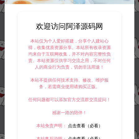
5.
侵权联系邮箱：32838727@qq.com
阿泽源码网
寄售资源
横版闯关手游【起航之穿越时空阿拉德】
欢迎访问阿泽源码网
全套服务端源码+双端客户端源码+出包工程
https://www.lyzwlkj.vip/40362/jszy/
本站仅为个人爱好搭建，分享个人建站心
得，收集优质资源分享。本站所有收录资源
均来自于互联网收集，并不对内容完整性负
责。本站资源仅供学习交流之用，不对任何
人的商业行为负责，切勿非法用途！
冷雨泽ღ
默认解压密码：www.lyzwlkj.vip
复制
本站不提供任何技术支持、修改、维护服
务，若需商业使用请购买正版。
任何问题都可以添加官方交流群交流提问！
上一篇：
下一篇：
三网H5游戏【器灵宝塔H5内购完整版】11月最新整理Linux手工服务端+管理后台+GM授权后台+物品ID+简易安卓客户端+详细搭建教程+视频教程
经典卡牌回合手游【秦时明月HD神将版】11月最新整理Linux手工服务端+解密工具+一键搭建脚本+GM权限后台+安卓+详细搭建教程
感谢一路的陪伴！
本站免责声明：
点击查看（必看）
本站售后说明：
点击查看（必看）