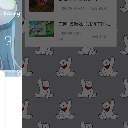
3,964
2023-10-11
三网H5游戏【几何王国-踏入仙途】全套前后端源码+策划文档+部署文档
2025-03-
9,176
04