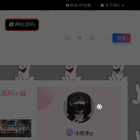
终身VIP优惠
关于我们
网站源码
登录
我要投稿
套源码+编
lkj.vip
升级会员
冷雨泽ღ