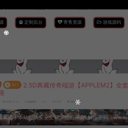
源
定制后台
寄售资源
游戏源码
2.5D典藏传奇端游【APPLEM2】全
#
热门
频
2024-12-13
游戏源码
4
3,725
百度已收录
重承诺
丨本站提供安全交易、信息保真! 解压密码：www.lyzw