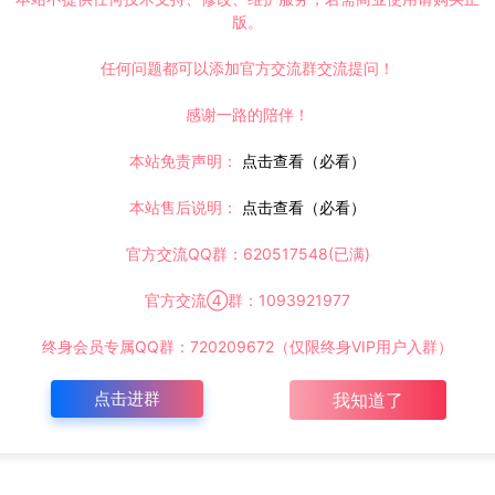
版。
任何问题都可以添加官方交流群交流提问！
感谢一路的陪伴！
本站免责声明：
点击查看（必看）
本站售后说明：
点击查看（必看）
官方交流QQ群：620517548(已满)
官方交流④群：1093921977
终身会员专属QQ群：720209672（仅限终身VIP用户入群）
点击进群
我知道了