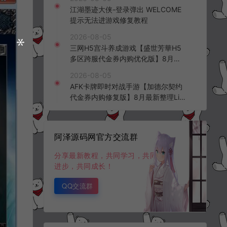
频教程
江湖墨迹大侠-登录弹出 WELCOME
提示无法进游戏修复教程
2026-08-05
三网H5宫斗养成游戏【盛世芳華H5
多区跨服代金券内购优化版】8月最
新整理Linux手工服务端+CDK授权后
2026-08-05
台+全资源安卓+详细搭建教程+视频
AFK卡牌即时对战手游【加德尔契约
教程
代金券内购修复版】8月最新整理Lin
ux手工服务端+前后端全套源码+CD
K授权后台+安卓苹果双端+详细搭建
教程+视频教程
阿泽源码网官方交流群
分享最新教程，共同学习，共同
进步，共同成长！
QQ交流群