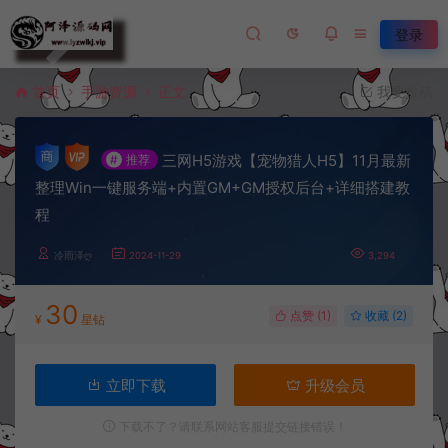
登录
首页
手游资源
正文
我要投稿
三网H5游戏【宠物猎人H5】11月最新
#
推荐
整理Win一键服务端+内置GM+GM授权后台+详细搭建教
程
冷雨泽ღ
2024-11-29
3,294
30
点赞 (
1
)
收藏 (2)
¥
星钻
立即下载
升级会员
下载不了？请联系网站客服提交链接错误！