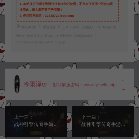
4.
本站提供的所有资源仅供参考学习使用，不存在任何商业目的与商
业用途，请大家不要用于商用！
5.
侵权联系邮箱：32838727@qq.com
阿泽源码网
手游资源
三网H5游戏【宠物猎人H5】11月最新整
理Win一键服务端+内置GM+GM授权后台+详细搭建教程
https://www.lyzwlkj.vip/41206/syzy/
冷雨泽ღ
默认解压密码：www.lyzwlkj.vip
复制
上一篇：
下一篇：
战神引擎传奇手游【新UI逆天沉默第三季】11月最新整理Win一键服务端+GM授权后台+安卓苹果双端+详细搭建教程+视频教程
战神引擎传奇手游【新UI1.76情怀复古三职业】11月最新整理Win一键服务端+GM授权后台+安卓苹果双端+详细搭建教程+视频教程