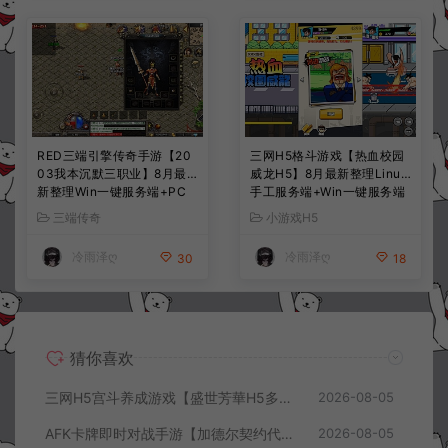
RED三端引擎传奇手游【20
三网H5格斗游戏【热血校园
03我本沉默三职业】8月最
威龙H5】8月最新整理Linux
新整理Win一键服务端+PC
手工服务端+Win一键服务端
安卓+详细搭建教程
+解压即玩+简易安卓客户端
三端传奇
小游戏H5
+详细搭建教程
冷雨泽ღ
冷雨泽ღ
30
18
猜你喜欢
三网H5宫斗养成游戏【盛世芳華H5多区跨服代金券内购优化版】8月最新整理Linux手工服务端+CDK授权后台+全资源安卓+详细搭建教程+视频教程
2026-08-05
AFK卡牌即时对战手游【加德尔契约代金券内购修复版】8月最新整理Linux手工服务端+前后端全套源码+CDK授权后台+安卓苹果双端+详细搭建教程+视频教程
2026-08-05