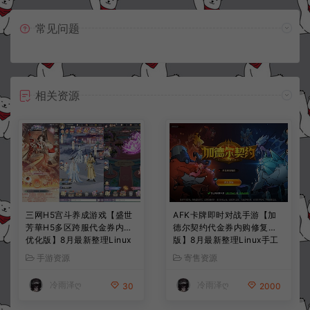
常见问题
相关资源
三网H5宫斗养成游戏【盛世
AFK卡牌即时对战手游【加
芳華H5多区跨服代金券内购
德尔契约代金券内购修复
优化版】8月最新整理Linux
版】8月最新整理Linux手工
手工服务端+CDK授权后台
服务端+前后端全套源码+CD
手游资源
寄售资源
+全资源安卓+详细搭建教程
K授权后台+安卓苹果双端
+视频教程
+详细搭建教程+视频教程
冷雨泽ღ
冷雨泽ღ
30
2000