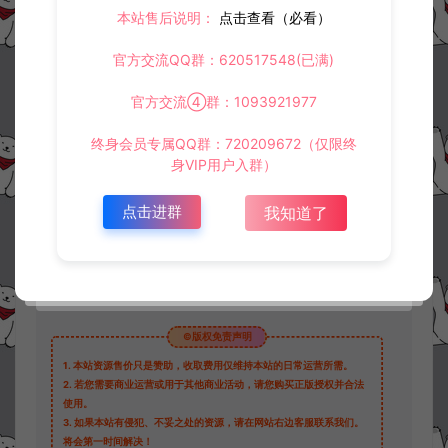
本站售后说明：
点击查看（必看）
官方交流QQ群：620517548(已满)
资源下载
官方交流④群：1093921977
30
此资源下载价格为
星钻，请先
登录
终身会员专属QQ群：720209672（仅限终
身VIP用户入群）
点击进群
我知道了
收藏 (2)
打赏
点赞 (
1
)
©版权免责声明
1.
本站资源售价只是赞助，收取费用仅维持本站的日常运营所需。
2.
若您需要商业运营或用于其他商业活动，请您购买正版授权并合法
使用。
3.
如果本站有侵犯、不妥之处的资源，请在网站右边客服联系我们。
将会第一时间解决！