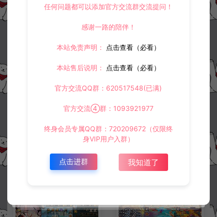
任何问题都可以添加官方交流群交流提问！
感谢一路的陪伴！
冷雨泽ღ
默认解压密码：www.lyzwlkj.vip
复制
本站免责声明：
点击查看（必看）
本站售后说明：
点击查看（必看）
上一篇：
下一篇：
官方交流QQ群：620517548(已满)
卡牌回合手游【星灵の光多区跨服版】9月最新整理Linux手工服务端+GM授权后台+安卓+详细搭建教程+视频教程
大话回合手游【精品西游之仙路西游超变版】3月最新整理Linux手工服务端+管理后台+代理后台+安卓苹果双端+详细搭建教程+视频教程
官方交流④群：1093921977
终身会员专属QQ群：720209672（仅限终
常见问题
身VIP用户入群）
点击进群
我知道了
相关资源