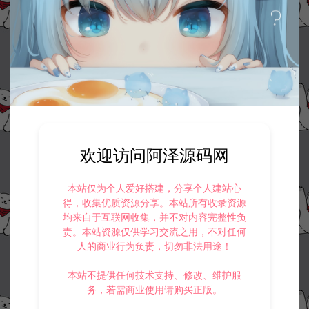
收藏 (0)
打赏
点赞 (
0
)
©版权免责声明
1.
本站资源售价只是赞助，收取费用仅维持本站的日常运营所需。
2.
若您需要商业运营或用于其他商业活动，请您购买正版授权并合法
使用。
欢迎访问阿泽源码网
3.
如果本站有侵犯、不妥之处的资源，请在网站右边客服联系我们。
将会第一时间解决！
4.
本站提供的所有资源仅供参考学习使用，不存在任何商业目的与商
本站仅为个人爱好搭建，分享个人建站心
业用途，请大家不要用于商用！
得，收集优质资源分享。本站所有收录资源
5.
侵权联系邮箱：32838727@qq.com
均来自于互联网收集，并不对内容完整性负
阿泽源码网
手游资源
稀有砍树开箱手游【魔道修仙H5】3月最
责。本站资源仅供学习交流之用，不对任何
新整理Linux手工服务端+CDK授权后台+简易安卓客户端+详细搭建教程+视
人的商业行为负责，切勿非法用途！
频教程
https://www.lyzwlkj.vip/58104/syzy/
本站不提供任何技术支持、修改、维护服
务，若需商业使用请购买正版。