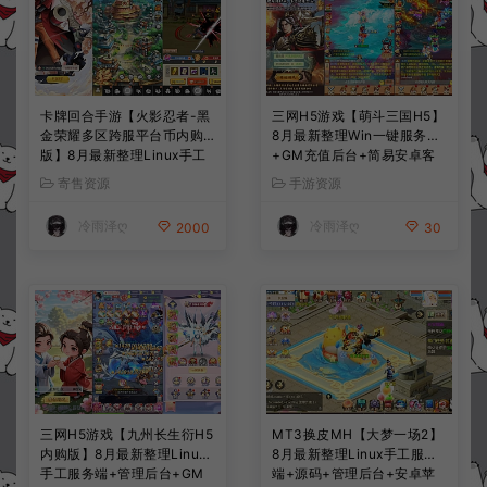
卡牌回合手游【火影忍者-黑
三网H5游戏【萌斗三国H5】
金荣耀多区跨服平台币内购
8月最新整理Win一键服务端
版】8月最新整理Linux手工
+GM充值后台+简易安卓客
服务端+CDK授权后台+安卓
户端+详细搭建教程+视频教
寄售资源
手游资源
+详细搭建教程+视频教程
程
冷雨泽ღ
冷雨泽ღ
2000
30
三网H5游戏【九州长生衍H5
MT3换皮MH【大梦一场2】
内购版】8月最新整理Linux
8月最新整理Linux手工服务
手工服务端+管理后台+GM
端+源码+管理后台+安卓苹