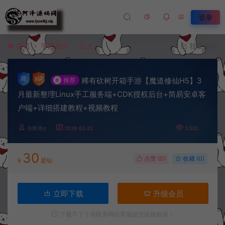
登录
首页
手游资源
正文
我要投稿
稀有砍树开箱手游【魔道修仙H5】3
#
推荐
月最新整理Linux手工服务端+CDK授权后台+简易安卓客
户端+详细搭建教程+视频教程
冷雨泽ღ
2026-03-22
3,502
30
点赞 (
0
)
收藏 (0)
¥
星钻
立即下载
升级会员
下载不了？请联系网站客服提交链接错误！