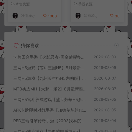
授权后台+简易安卓客户端
果双端+详细搭建教程+视频
寄售资源
手游资源
+详细搭建教程+视频教程
教程
冷雨泽ღ
冷雨泽ღ
1000
30
猜你喜欢
卡牌回合手游【火影忍者-黑金荣耀多区跨服平台币内购版】8月最新整理Linux手工服务端+CDK授权后台+安卓+详细搭建教程+视频教程
2026-08-09
三网H5游戏【萌斗三国H5】8月最新整理Win一键服务端+GM充值后台+简易安卓客户端+详细搭建教程+视频教程
2026-08-09
三网H5游戏【九州长生衍H5内购版】8月最新整理Linux手工服务端+管理后台+GM授权后台+简易安卓客户端+详细搭建教程+视频教程
2026-08-07
MT3换皮MH【大梦一场2】8月最新整理Linux手工服务端+源码+管理后台+安卓苹果双端+详细搭建教程+视频教程
2026-08-07
三网H5宫斗养成游戏【盛世芳華H5多区跨服代金券内购优化版】8月最新整理Linux手工服务端+CDK授权后台+全资源安卓+详细搭建教程+视频教程
2026-08-05
AFK卡牌即时对战手游【加德尔契约代金券内购修复版】8月最新整理Linux手工服务端+前后端全套源码+CDK授权后台+安卓苹果双端+详细搭建教程+视频教程
2026-08-05
RED三端引擎传奇手游【2003我本沉默三职业】8月最新整理Win一键服务端+PC安卓+详细搭建教程
2026-08-04
三网H5格斗游戏【热血校园威龙H5】8月最新整理Linux手工服务端+Win一键服务端+解压即玩+简易安卓客户端+详细搭建教程
2026-08-04