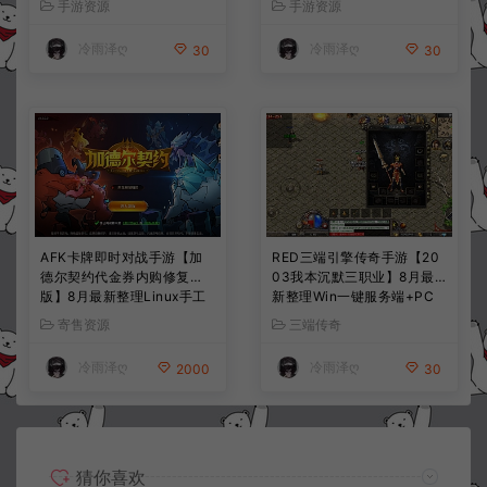
手游资源
手游资源
教程
+全资源安卓+详细搭建教程
+视频教程
冷雨泽ღ
冷雨泽ღ
30
30
AFK卡牌即时对战手游【加
RED三端引擎传奇手游【20
德尔契约代金券内购修复
03我本沉默三职业】8月最
版】8月最新整理Linux手工
新整理Win一键服务端+PC
服务端+前后端全套源码+CD
安卓+详细搭建教程
寄售资源
三端传奇
K授权后台+安卓苹果双端
+详细搭建教程+视频教程
冷雨泽ღ
冷雨泽ღ
2000
30
猜你喜欢