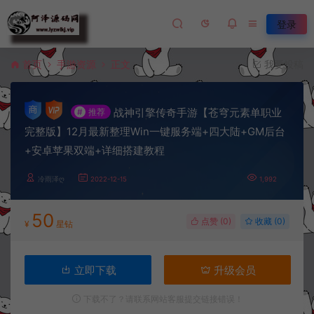
登录
首页
手游资源
正文
我要投稿
战神引擎传奇手游【苍穹元素单职业
#
推荐
完整版】12月最新整理Win一键服务端+四大陆+GM后台
+安卓苹果双端+详细搭建教程
冷雨泽ღ
2022-12-15
1,992
50
点赞 (
0
)
收藏 (0)
¥
星钻
立即下载
升级会员
下载不了？请联系网站客服提交链接错误！