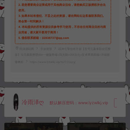
2.
若您需要商业运营或用于其他商业活动，请您购买正版授权并合法
使用。
3.
如果本站有侵犯、不妥之处的资源，请在网站右边客服联系我们。
将会第一时间解决！
4.
本站提供的所有资源仅供参考学习使用，不存在任何商业目的与商
业用途，请大家不要用于商用！
5.
侵权联系邮箱：32838727@qq.com
阿泽源码网
手游资源
战神引擎传奇手游【苍穹元素单职业完整
版】12月最新整理Win一键服务端+四大陆+GM后台+安卓苹果双端+详细搭
建教程
https://www.lyzwlkj.vip/10727/syzy/
冷雨泽ღ
默认解压密码：www.lyzwlkj.vip
复制