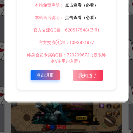
本站免责声明：
点击查看（必看）
本站售后说明：
点击查看（必看）
官方交流QQ群：620517548(已满)
官方交流④群：1093921977
终身会员专属QQ群：720209672（仅限终
身VIP用户入群）
点击进群
我知道了