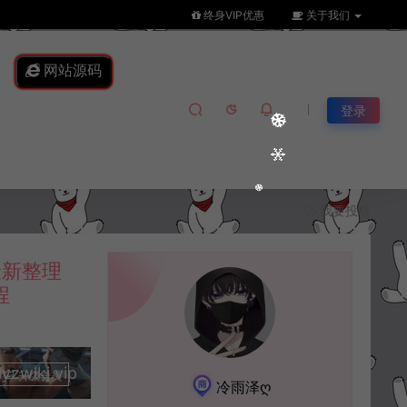
终身VIP优惠
关于我们
网站源码
登录
我要投稿
最新整理
程
lkj.vip
升级会员
冷雨泽ღ