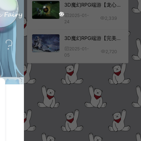
3D魔幻RPG端游【龙心传奇8职业修复版】1月最新整理Win半手工服务端+网页注册+GM指令+PC客户端+详细搭建教程
2025-01-
2,339
24
3D魔幻RPG端游【完美国际172V340妖族崛起15职业】1月最新整理新Linux手工服务端+管理后台+GM完整指令+GM工具+PC客户端+详细搭建教程
2025-01-
2,720
05