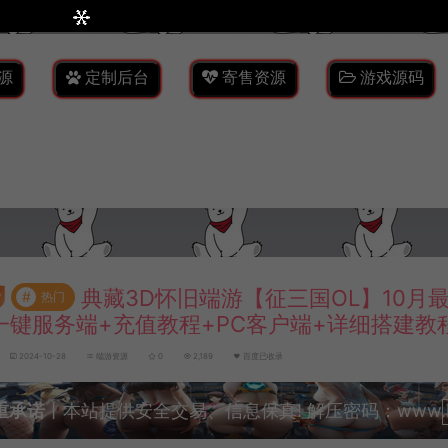
源
定制后台
寄售资源
游戏源码
典藏3D怀旧端游【征三国OL】10月
#
热门
n一键服务端+充值教程+PC客户端+详细搭建教
2024-10-28
端游资源
0
2,189
百度已收录
重承诺
丨本站提供安全交易、信息保真! 解压密码：www.lyzw