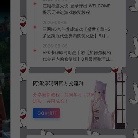
频教程
江湖墨迹大侠-登录弹出 WELCOME
提示无法进游戏修复教程
2026-08-05
三网H5宫斗养成游戏【盛世芳華H5
多区跨服代金券内购优化版】8月最
新整理Linux手工服务端+CDK授权后
2026-08-05
台+全资源安卓+详细搭建教程+视频
AFK卡牌即时对战手游【加德尔契约
教程
代金券内购修复版】8月最新整理Lin
ux手工服务端+前后端全套源码+CD
K授权后台+安卓苹果双端+详细搭建
教程+视频教程
阿泽源码网官方交流群
分享最新教程，共同学习，共同
进步，共同成长！
QQ交流群