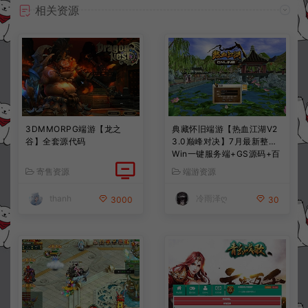
相关资源
3DMMORPG端游【龙之
典藏怀旧端游【热血江湖V2
谷】全套源代码
3.0巅峰对决】7月最新整理
Win一键服务端+GS源码+百
宝阁+在线GM工具+PC客户
寄售资源
端游资源
端+详细搭建教程
thanh
冷雨泽ღ
3000
30