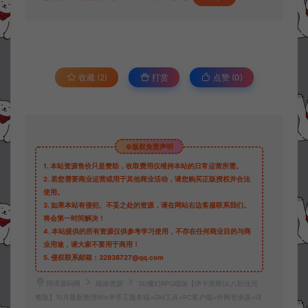
收藏 (2)
打赏
点赞 (
0
)
©版权免责声明
1.
本站资源售价只是赞助，收取费用仅维持本站的日常运营所需。
2.
若您需要商业运营或用于其他商业活动，请您购买正版授权并合法
使用。
3.
如果本站有侵犯、不妥之处的资源，请在网站右边客服联系我们。
将会第一时间解决！
4.
本站提供的所有资源仅供参考学习使用，不存在任何商业目的与商
业用途，请大家不要用于商用！
5.
侵权联系邮箱：32838727@qq.com
阿泽源码网
端游资源
3D魔幻RPG端游【伊卡洛斯OL八职业完
整版】10月最新整理Win半手工服务端+GM工具+PC客户端+外网登录器+详