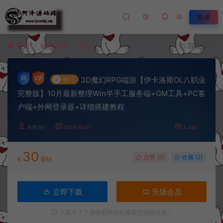
登录
首页
端游资源
正文
我要投稿
3D魔幻RPG端游【伊卡洛斯OL八职业
#
热门
完整版】10月最新整理Win半手工服务端+GM工具+PC客
户端+外网登录器+详细搭建教程
冷雨泽ღ
2024-10-27
2,343
30
点赞 (
0
)
收藏 (2)
¥
星钻
立即下载
升级会员
下载不了？请联系网站客服提交链接错误！