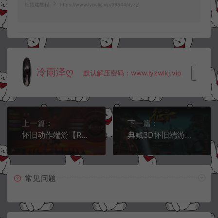
细搭建教程
https://www.lyzwlkj.vip/39844/dyzy/
冷雨泽ღ
默认解压密码：www.lyzwlkj.vip
复制
上一篇：
下一篇：
怀旧动作端游【RaiderZ奇兵美服八职业完整版】10月最新整理Win半手工服务端+PC客户端+充值教程+详细搭建教程
典藏3D怀旧端游【征三国OL】10月最新整理Win一键服务端+充值教程+PC客户端+详细搭建教程
常见问题