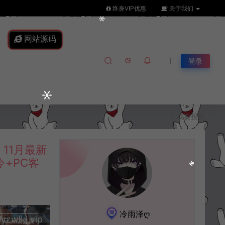
终身VIP优惠
关于我们
网站源码
登录
我要投稿
11月最新
令+PC客
冷雨泽ღ
lkj.vip
升级会员