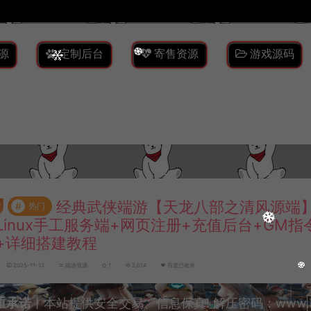
源
定制后台
寄售资源
游戏源码
经典武侠端游【天龙八部之清风源端】
#
热门
Linux手工服务端+网页注册+充值后台+GM指
+详细搭建教程
2025-11-12
端游资源
1
2,014
百度已收录
重承诺
丨本站提供安全交易、信息保真! 解压密码：www.lyzw