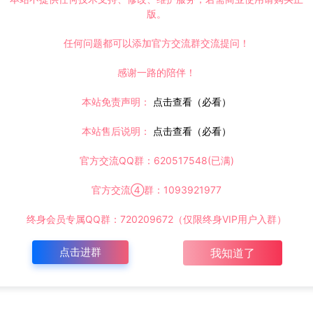
版。
任何问题都可以添加官方交流群交流提问！
感谢一路的陪伴！
本站免责声明：
点击查看（必看）
本站售后说明：
点击查看（必看）
官方交流QQ群：620517548(已满)
官方交流④群：1093921977
终身会员专属QQ群：720209672（仅限终身VIP用户入群）
点击进群
我知道了