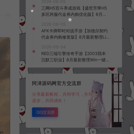
2026-08-05
三网H5宫斗养成游戏【盛世芳華H5
多区跨服代金券内购优化版】8月最
新整理Linux手工服务端+CDK授权后
2026-08-05
台+全资源安卓+详细搭建教程+视频
AFK卡牌即时对战手游【加德尔契约
教程
代金券内购修复版】8月最新整理Lin
ux手工服务端+前后端全套源码+CD
2026-08-04
K授权后台+安卓苹果双端+详细搭建
RED三端引擎传奇手游【2003我本
教程+视频教程
沉默三职业】8月最新整理Win一键
服务端+PC安卓+详细搭建教程
阿泽源码网官方交流群
分享最新教程，共同学习，共同
进步，共同成长！
QQ交流群