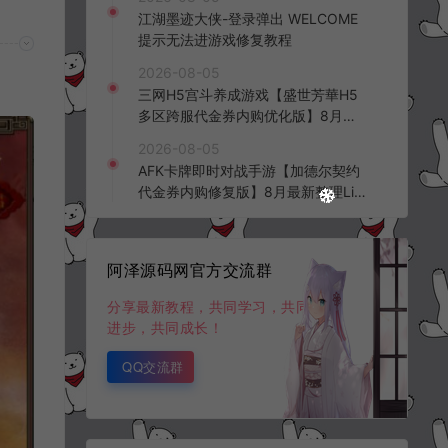
频教程
江湖墨迹大侠-登录弹出 WELCOME
提示无法进游戏修复教程
2026-08-05
三网H5宫斗养成游戏【盛世芳華H5
多区跨服代金券内购优化版】8月最
新整理Linux手工服务端+CDK授权后
2026-08-05
台+全资源安卓+详细搭建教程+视频
AFK卡牌即时对战手游【加德尔契约
教程
代金券内购修复版】8月最新整理Lin
ux手工服务端+前后端全套源码+CD
K授权后台+安卓苹果双端+详细搭建
教程+视频教程
阿泽源码网官方交流群
分享最新教程，共同学习，共同
进步，共同成长！
QQ交流群