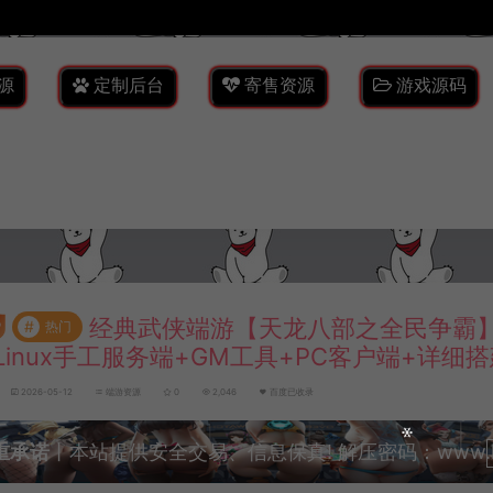
源
定制后台
寄售资源
游戏源码
经典武侠端游【天龙八部之全民争霸】
#
热门
Linux手工服务端+GM工具+PC客户端+详细
2026-05-12
端游资源
0
2,046
百度已收录
重承诺
丨本站提供安全交易、信息保真! 解压密码：www.lyzw