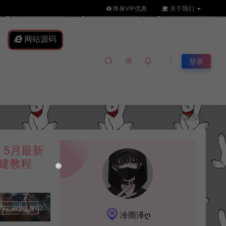
终身VIP优惠
关于我们
网站源码
登录
我要投稿
5月最新
搭建教程
lkj.vip
升级会员
冷雨泽ღ