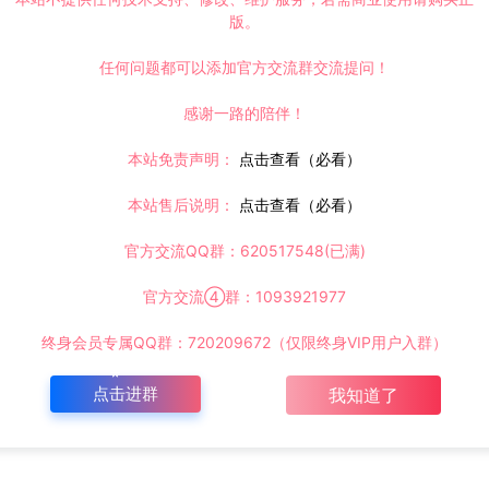
版。
任何问题都可以添加官方交流群交流提问！
感谢一路的陪伴！
本站免责声明：
点击查看（必看）
本站售后说明：
点击查看（必看）
官方交流QQ群：620517548(已满)
官方交流④群：1093921977
终身会员专属QQ群：720209672（仅限终身VIP用户入群）
点击进群
我知道了