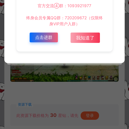
官方交流④群：1093921977
终身会员专属QQ群：720209672（仅限终
身VIP用户入群）
点击进群
我知道了
资源下载
30
此资源下载价格为
星钻，请先
登录