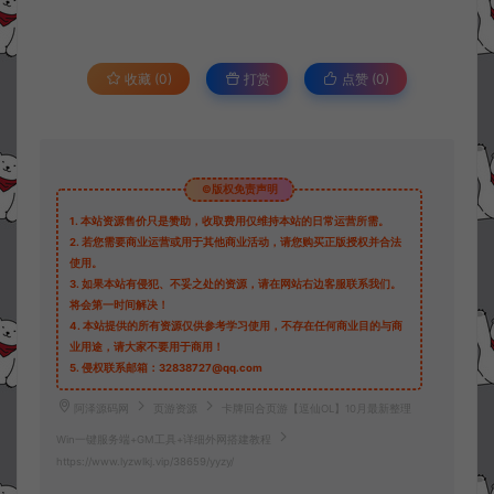
收藏 (0)
打赏
点赞 (
0
)
©版权免责声明
1.
本站资源售价只是赞助，收取费用仅维持本站的日常运营所需。
2.
若您需要商业运营或用于其他商业活动，请您购买正版授权并合法
使用。
3.
如果本站有侵犯、不妥之处的资源，请在网站右边客服联系我们。
将会第一时间解决！
4.
本站提供的所有资源仅供参考学习使用，不存在任何商业目的与商
业用途，请大家不要用于商用！
5.
侵权联系邮箱：32838727@qq.com
阿泽源码网
页游资源
卡牌回合页游【逗仙OL】10月最新整理
Win一键服务端+GM工具+详细外网搭建教程
https://www.lyzwlkj.vip/38659/yyzy/