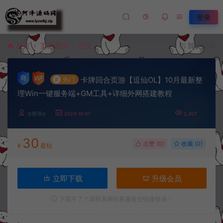
登录
首页
页游资源
正文
我要投稿
卡牌回合页游【逗仙OL】10月最新整
#
热门
理Win一键服务端+GM工具+详细外网搭建教程
冷雨泽ღ
2024-10-01
2,407
30
点赞 (
0
)
收藏 (0)
¥
星钻
立即下载
升级会员
下载不了？请联系网站客服提交链接错误！