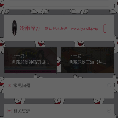
冷雨泽ღ
默认解压密码：www.lyzwlkj.vip
复制
上一篇：
下一篇：
典藏武侠神话页游【武斗乾坤完整版】10月最新整理Win一键服务端+详细外网搭建教程
典藏武侠页游【斗战水浒】10月最新整理Win一键服务端+GM工具+详细外网搭建教程
常见问题
相关资源