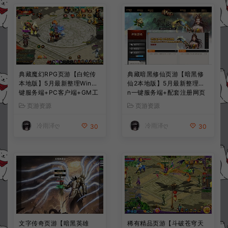
典藏魔幻RPG页游【白蛇传
典藏暗黑修仙页游【暗黑修
本地版】5月最新整理Win一
仙2本地版】5月最新整理Wi
键服务端+PC客户端+GM工
n一键服务端+配套注册网页
具+详细搭建教程
+GM工具+PC客户端+详细
页游资源
页游资源
搭建教程
冷雨泽ღ
冷雨泽ღ
30
30
文字传奇页游【暗黑英雄
稀有精品页游【斗破苍穹天