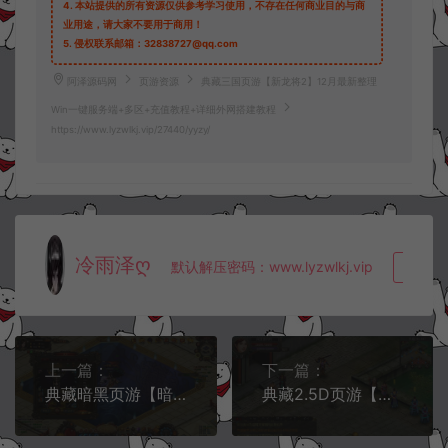
4.
本站提供的所有资源仅供参考学习使用，不存在任何商业目的与商
业用途，请大家不要用于商用！
5.
侵权联系邮箱：32838727@qq.com
阿泽源码网
页游资源
典藏三国页游【新龙将2】12月最新整理
Win一键服务端+多区+充值教程+详细外网搭建教程
https://www.lyzwlkj.vip/27440/yyzy/
冷雨泽ღ
默认解压密码：www.lyzwlkj.vip
复制
上一篇：
下一篇：
典藏暗黑页游【暗黑修仙】12月最新整理Win一键服务端+GM工具+一键IP配置器+详细外网搭建教程
典藏2.5D页游【盘龙OL】12月最新整理Win一键即玩服务端+GM指令+本地客户端