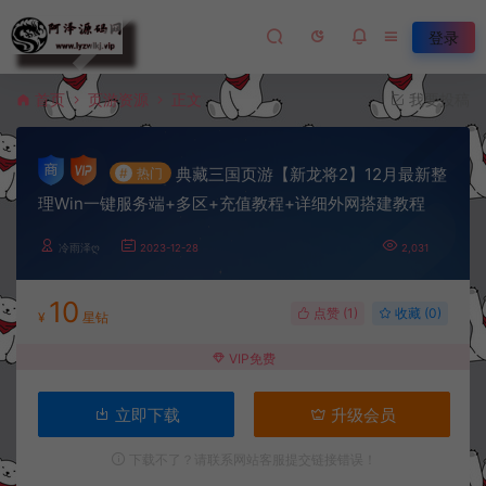
登录
首页
页游资源
正文
我要投稿
典藏三国页游【新龙将2】12月最新整
#
热门
理Win一键服务端+多区+充值教程+详细外网搭建教程
冷雨泽ღ
2023-12-28
2,031
10
点赞 (
1
)
收藏 (0)
¥
星钻
VIP免费
立即下载
升级会员
下载不了？请联系网站客服提交链接错误！