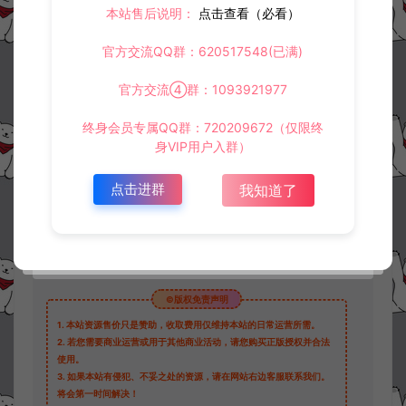
本站售后说明：
点击查看（必看）
官方交流QQ群：620517548(已满)
资源下载
官方交流④群：1093921977
10
此资源下载价格为
星钻，请先
登录
终身会员专属QQ群：720209672（仅限终
身VIP用户入群）
点击进群
我知道了
收藏 (0)
打赏
点赞 (
1
)
©版权免责声明
1.
本站资源售价只是赞助，收取费用仅维持本站的日常运营所需。
2.
若您需要商业运营或用于其他商业活动，请您购买正版授权并合法
使用。
3.
如果本站有侵犯、不妥之处的资源，请在网站右边客服联系我们。
将会第一时间解决！