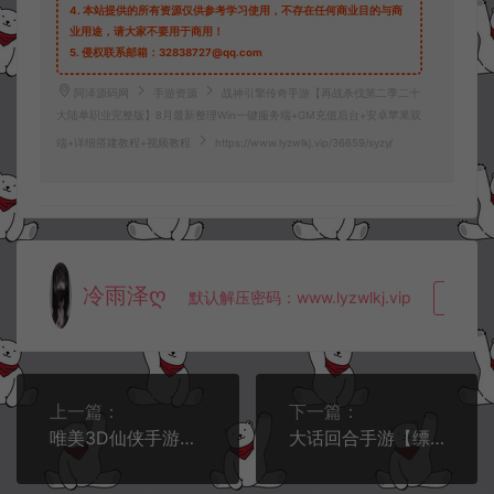
4.
本站提供的所有资源仅供参考学习使用，不存在任何商业目的与商
业用途，请大家不要用于商用！
5.
侵权联系邮箱：32838727@qq.com
阿泽源码网
手游资源
战神引擎传奇手游【再战杀伐第二季二十
大陆单职业完整版】8月最新整理Win一键服务端+GM充值后台+安卓苹果双
端+详细搭建教程+视频教程
https://www.lyzwlkj.vip/36659/syzy/
冷雨泽ღ
默认解压密码：www.lyzwlkj.vip
复制
上一篇：
下一篇：
唯美3D仙侠手游【天之禁-契约战歌多区跨服版】8月最新整理Win一键服务端+管理后台+CDK授权后台+空数据库+安卓+详细搭建教程+视频教程
大话回合手游【缥缈西游六阶时空闪现大作战】8月最新整理Linux手工服务端+定制后台+CDK授权后台+安卓苹果双端+详细搭建教程+视频教程