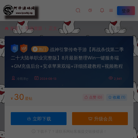
登录
首页
手游资源
正文
我要投稿
战神引擎传奇手游【再战杀伐第二季
#
热门
二十大陆单职业完整版】8月最新整理Win一键服务端
+GM充值后台+安卓苹果双端+详细搭建教程+视频教程
冷雨泽ღ
2024-08-13
2,941
30
点赞 (
0
)
收藏 (1)
¥
星钻
立即下载
升级会员
下载不了？请联系网站客服提交链接错误！