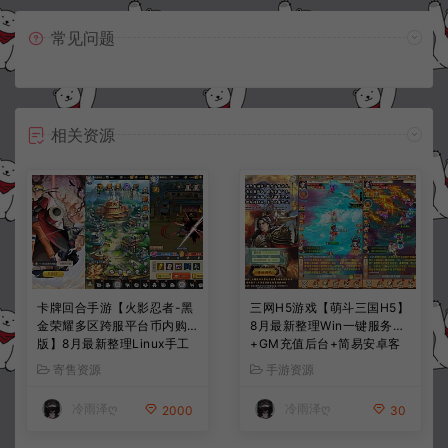
常见问题
相关资源
卡牌回合手游【火影忍者-黑
三网H5游戏【萌斗三国H5】
金荣耀多区跨服平台币内购
8月最新整理Win一键服务端
版】8月最新整理Linux手工
+GM充值后台+简易安卓客
服务端+CDK授权后台+安卓
户端+详细搭建教程+视频教
寄售资源
手游资源
+详细搭建教程+视频教程
程
冷雨泽ღ
冷雨泽ღ
2000
30