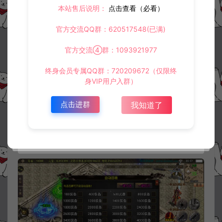
本站售后说明：
点击查看（必看）
官方交流QQ群：620517548(已满)
官方交流④群：1093921977
终身会员专属QQ群：720209672（仅限终
身VIP用户入群）
点击进群
我知道了