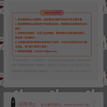
©版权免责声明
1.
本站资源售价只是赞助，收取费用仅维持本站的日常运营所需。
2.
若您需要商业运营或用于其他商业活动，请您购买正版授权并合法
使用。
3.
如果本站有侵犯、不妥之处的资源，请在网站右边客服联系我们。
将会第一时间解决！
4.
本站提供的所有资源仅供参考学习使用，不存在任何商业目的与商
业用途，请大家不要用于商用！
5.
侵权联系邮箱：32838727@qq.com
阿泽源码网
手游资源
大话回合手游【精品西游之鸿鹄西游完整
版】7月最新整理Win一键服务端+JAVA后台+代理后台+CDK兑换后台+安卓
苹果双端+详细搭建教程+视频教程
https://www.lyzwlkj.vip/17648/syzy/
冷雨泽ღ
默认解压密码：www.lyzwlkj.vip
复制