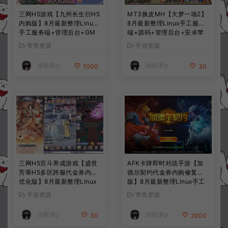
三网H5游戏【九州长生衍H5
MT3换皮MH【大梦一场2】
内购版】8月最新整理Linux
8月最新整理Linux手工服务
手工服务端+管理后台+GM
端+源码+管理后台+安卓苹
授权后台+简易安卓客户端
果双端+详细搭建教程+视频
寄售资源
手游资源
+详细搭建教程+视频教程
教程
冷雨泽ღ
冷雨泽ღ
1000
30
三网H5宫斗养成游戏【盛世
AFK卡牌即时对战手游【加
芳華H5多区跨服代金券内购
德尔契约代金券内购修复
优化版】8月最新整理Linux
版】8月最新整理Linux手工
手工服务端+CDK授权后台
服务端+前后端全套源码+CD
手游资源
寄售资源
+全资源安卓+详细搭建教程
K授权后台+安卓苹果双端
+视频教程
+详细搭建教程+视频教程
冷雨泽ღ
冷雨泽ღ
30
2000