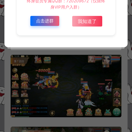
终身会员专属QQ群：720209672（仅限终
身VIP用户入群）
点击进群
我知道了