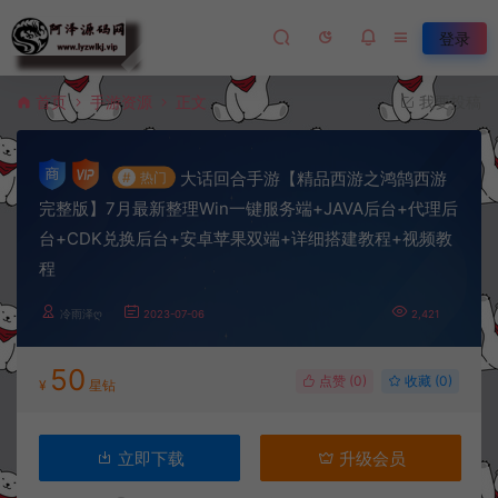
登录
首页
手游资源
正文
我要投稿
大话回合手游【精品西游之鸿鹄西游
#
热门
完整版】7月最新整理Win一键服务端+JAVA后台+代理后
台+CDK兑换后台+安卓苹果双端+详细搭建教程+视频教
程
冷雨泽ღ
2023-07-06
2,421
50
点赞 (
0
)
收藏 (0)
¥
星钻
立即下载
升级会员