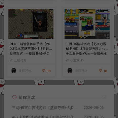
RED三端引擎传奇手游【20
三网H5格斗游戏【热血校园
03我本沉默三职业】8月最
威龙H5】8月最新整理Linux
新整理Win一键服务端+PC
手工服务端+Win一键服务端
安卓+详细搭建教程
+解压即玩+简易安卓客户端
三端传奇
小游戏H5
+详细搭建教程
冷雨泽ღ
冷雨泽ღ
30
18
猜你喜欢
三网H5宫斗养成游戏【盛世芳華H5多区跨服代金券内购优化版】8月最新整理Linux手工服务端+CDK授权后台+全资源安卓+详细搭建教程+视频教程
2026-08-05
AFK卡牌即时对战手游【加德尔契约代金券内购修复版】8月最新整理Linux手工服务端+前后端全套源码+CDK授权后台+安卓苹果双端+详细搭建教程+视频教程
2026-08-05