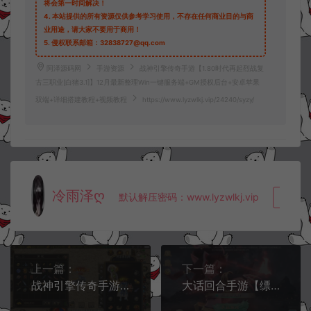
将会第一时间解决！
4.
本站提供的所有资源仅供参考学习使用，不存在任何商业目的与商
业用途，请大家不要用于商用！
5.
侵权联系邮箱：32838727@qq.com
阿泽源码网
手游资源
战神引擎传奇手游【1.80时代再起烈战复
古三职业[白猪3.1]】12月最新整理Win一键服务端+GM授权后台+安卓苹果
双端+详细搭建教程+视频教程
https://www.lyzwlkj.vip/24240/syzy/
冷雨泽ღ
默认解压密码：www.lyzwlkj.vip
复制
上一篇：
下一篇：
战神引擎传奇手游【嘟嘟沉默原始传奇】12月最新整理Win一键服务端+GM授权后台+安卓苹果双端+详细搭建教程+视频教程
大话回合手游【缥缈西游之内丹小熊修复第二版】12月最新整理Linux手工服务端+管理后台+安卓苹果双端+详细搭建教程+视频教程