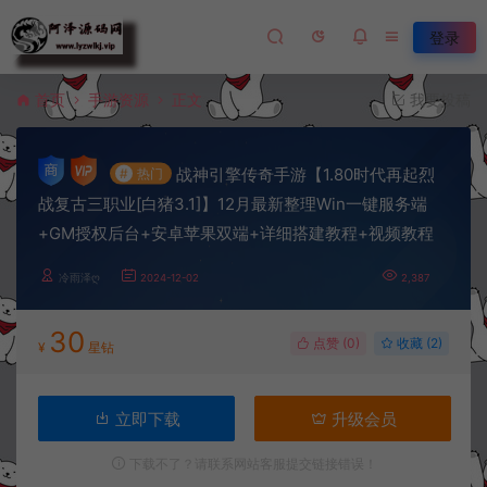
登录
首页
手游资源
正文
我要投稿
战神引擎传奇手游【1.80时代再起烈
#
热门
战复古三职业[白猪3.1]】12月最新整理Win一键服务端
+GM授权后台+安卓苹果双端+详细搭建教程+视频教程
冷雨泽ღ
2024-12-02
2,387
30
点赞 (
0
)
收藏 (2)
¥
星钻
立即下载
升级会员
下载不了？请联系网站客服提交链接错误！