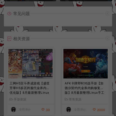
常见问题
相关资源
三网H5宫斗养成游戏【盛世
AFK卡牌即时对战手游【加
芳華H5多区跨服代金券内购
德尔契约代金券内购修复
优化版】8月最新整理Linux
版】8月最新整理Linux手工
手工服务端+CDK授权后台
服务端+前后端全套源码+CD
手游资源
寄售资源
+全资源安卓+详细搭建教程
K授权后台+安卓苹果双端
+视频教程
+详细搭建教程+视频教程
冷雨泽ღ
冷雨泽ღ
30
2000