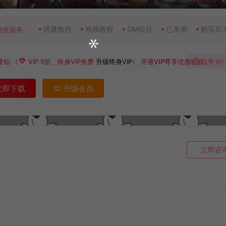
搭建教程
视频教程
GM后台
已亲测
购买后
增值服务：
星钻
（
VIP 5折、终身VIP免费
升级终身VIP
）
开通VIP尊享优惠特权
点赞 (
0
)
立即下载
升级会员
立即咨