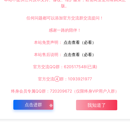
版。
任何问题都可以添加官方交流群交流提问！
感谢一路的陪伴！
本站免责声明：
点击查看（必看）
本站售后说明：
点击查看（必看）
官方交流QQ群：620517548(已满)
官方交流④群：1093921977
终身会员专属QQ群：720209672（仅限终身VIP用户入群）
点击进群
我知道了