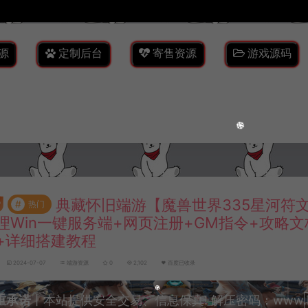
源
定制后台
寄售资源
游戏源码
典藏怀旧端游【魔兽世界335星河符
#
热门
理Win一键服务端+网页注册+GM指令+攻略文
+详细搭建教程
2024-07-07
端游资源
0
2,102
百度已收录
重承诺
丨本站提供安全交易、信息保真! 解压密码：www.lyzw