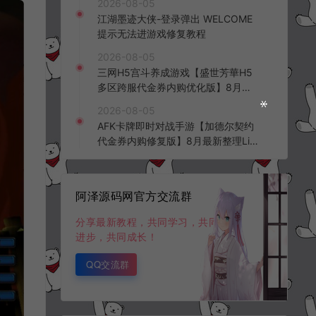
2026-08-05
频教程
江湖墨迹大侠-登录弹出 WELCOME
提示无法进游戏修复教程
2026-08-05
三网H5宫斗养成游戏【盛世芳華H5
多区跨服代金券内购优化版】8月最
新整理Linux手工服务端+CDK授权后
2026-08-05
台+全资源安卓+详细搭建教程+视频
AFK卡牌即时对战手游【加德尔契约
教程
代金券内购修复版】8月最新整理Lin
ux手工服务端+前后端全套源码+CD
K授权后台+安卓苹果双端+详细搭建
教程+视频教程
阿泽源码网官方交流群
分享最新教程，共同学习，共同
进步，共同成长！
QQ交流群