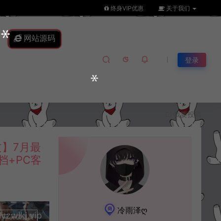
终身VIP优惠
关于我们
网站源码
登录
我要投稿
文】7月最
档+PC客
冷雨泽ღ
lkj.vip
升级会员