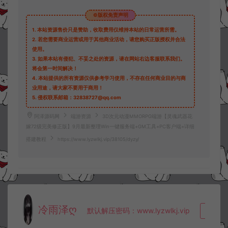
©版权免责声明
1.
本站资源售价只是赞助，收取费用仅维持本站的日常运营所需。
2.
若您需要商业运营或用于其他商业活动，请您购买正版授权并合法
使用。
3.
如果本站有侵犯、不妥之处的资源，请在网站右边客服联系我们。
将会第一时间解决！
4.
本站提供的所有资源仅供参考学习使用，不存在任何商业目的与商
业用途，请大家不要用于商用！
5.
侵权联系邮箱：32838727@qq.com
阿泽源码网
端游资源
3D次元动漫MMORPG端游【灵魂武器花
嫁72级完美修正版】9月最新整理Win一键服务端+GM工具+PC客户端+详细
搭建教程
https://www.lyzwlkj.vip/38105/dyzy/
冷雨泽ღ
默认解压密码：www.lyzwlkj.vip
复制