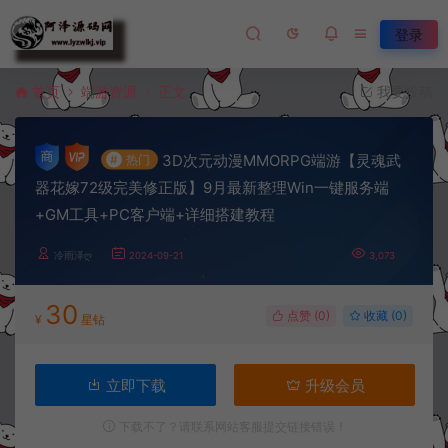
登录
首页
端游资源
正文
我要投稿
3D次元动漫MMORPG端游【灵魂武
#
热门
器花嫁72级完美修正版】9月最新整理Win一键服务端
+GM工具+PC客户端+详细搭建教程
冷雨泽ღ
2024-09-21
3,073
30
点赞 (
0
)
收藏 (0)
¥
星钻
立即下载
升级会员
下载不了？请联系网站客服提交链接错误！