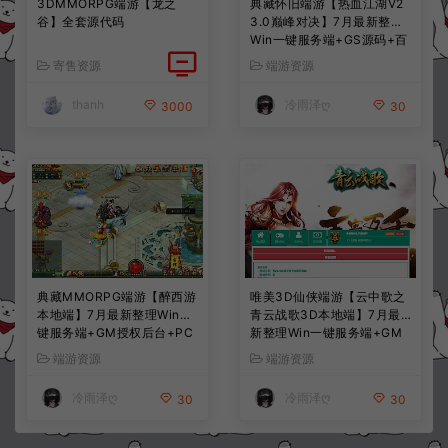
3DMMORPG端游【龙之
典藏怀旧端游【热血江湖V2
谷】全套源代码
3.0巅峰对决】7月最新整理
Win一键服务端+GS源码+百
宝阁+在线GM工具+PC客户
寄售资源
端游资源
端+详细搭建教程
thanh
冷雨泽ღ
3000
30
典藏MMORPG端游【醉西游
唯美3D仙侠端游【云中歌之
本地端】7月最新整理Win一
青云战歌3D本地端】7月最
键服务端+GM授权后台+PC
新整理Win一键服务端+GM
客户端+详细搭建教程
工具+PC客户端+详细搭建教
端游资源
端游资源
程
冷雨泽ღ
冷雨泽ღ
30
30