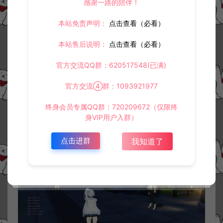
感谢一路的陪伴！
本站免责声明：
点击查看（必看）
本站售后说明：
点击查看（必看）
官方交流QQ群：620517548(已满)
官方交流④群：1093921977
终身会员专属QQ群：720209672（仅限终
身VIP用户入群）
点击进群
我知道了