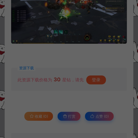
资源下载
30
此资源下载价格为
星钻，请先
登录
收藏 (0)
打赏
点赞 (
0
)