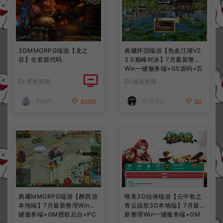
3DMMORPG端游【龙之
典藏怀旧端游【热血江湖V2
谷】全套源代码
3.0巅峰对决】7月最新整理
Win一键服务端+GS源码+百
宝阁+在线GM工具+PC客户
寄售资源
端游资源
端+详细搭建教程
thanh
冷雨泽ღ
3000
30
典藏MMORPG端游【醉西游
唯美3D仙侠端游【云中歌之
本地端】7月最新整理Win一
青云战歌3D本地端】7月最
键服务端+GM授权后台+PC
新整理Win一键服务端+GM