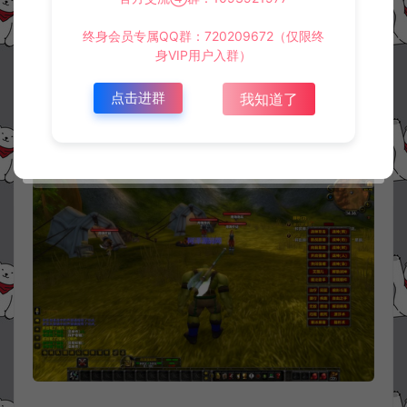
终身会员专属QQ群：720209672（仅限终
身VIP用户入群）
点击进群
我知道了