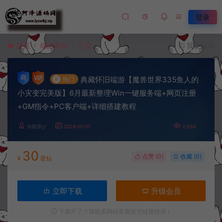
登录
首页
端游资源
正文
我要投稿
典藏怀旧端游【魔兽世界335鱼人的
#
热门
小灾变完美版】6月最新整理Win一键服务端+网页注册
+GM指令+PC客户端+详细搭建教程
冷雨泽ღ
2024-07-01
2,654
30
点赞 (
0
)
收藏 (0)
¥
星钻
立即下载
升级会员
下载不了？请联系网站客服提交链接错误！