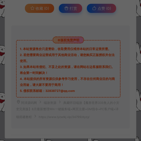
收藏 (0)
打赏
点赞 (
0
)
©版权免责声明
1.
本站资源售价只是赞助，收取费用仅维持本站的日常运营所需。
2.
若您需要商业运营或用于其他商业活动，请您购买正版授权并合法
使用。
3.
如果本站有侵犯、不妥之处的资源，请在网站右边客服联系我们。
将会第一时间解决！
4.
本站提供的所有资源仅供参考学习使用，不存在任何商业目的与商
业用途，请大家不要用于商用！
5.
侵权联系邮箱：32838727@qq.com
阿泽源码网
端游资源
典藏怀旧端游【魔兽世界335鱼人的小灾
变完美版】6月最新整理Win一键服务端+网页注册+GM指令+PC客户端+详
细搭建教程
https://www.lyzwlkj.vip/34799/dyzy/