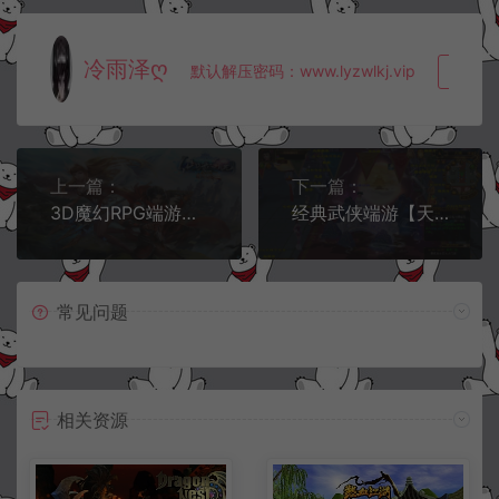
冷雨泽ღ
默认解压密码：www.lyzwlkj.vip
复制
上一篇：
下一篇：
3D魔幻RPG端游【完美国际2仙境奇园155】6月最新整理Linux手工服务端+管理后台+网页注册+GM指令+GM工具+PC客户端+详细搭建教程
经典武侠端游【天龙八部之怀旧武道二兽魂版】7月最新整理Linux手工服务端+GM工具+PC客户端+详细搭建教程
常见问题
相关资源