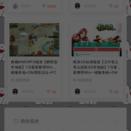
thanh
冷雨泽ღ
3000
30
典藏MMORPG端游【醉西游
唯美3D仙侠端游【云中歌之
本地端】7月最新整理Win一
青云战歌3D本地端】7月最
键服务端+GM授权后台+PC
新整理Win一键服务端+GM
客户端+详细搭建教程
工具+PC客户端+详细搭建教
端游资源
端游资源
程
冷雨泽ღ
冷雨泽ღ
30
30
猜你喜欢