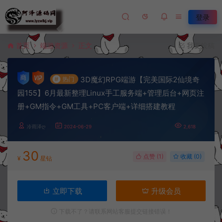
登录
首页
端游资源
正文
我要投稿
3D魔幻RPG端游【完美国际2仙境奇
#
热门
园155】6月最新整理Linux手工服务端+管理后台+网页注
册+GM指令+GM工具+PC客户端+详细搭建教程
冷雨泽ღ
2024-06-29
2,618
30
点赞 (
1
)
收藏 (0)
¥
星钻
立即下载
升级会员
下载不了？请联系网站客服提交链接错误！