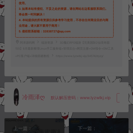
使用。
3.
如果本站有侵犯、不妥之处的资源，请在网站右边客服联系我们。
将会第一时间解决！
4.
本站提供的所有资源仅供参考学习使用，不存在任何商业目的与商
业用途，请大家不要用于商用！
5.
侵权联系邮箱：32838727@qq.com
阿泽源码网
端游资源
3D魔幻RPG端游【完美国际2仙境奇园
155】6月最新整理Linux手工服务端+管理后台+网页注册+GM指令+GM工具
+PC客户端+详细搭建教程
https://www.lyzwlkj.vip/34574/dyzy/
冷雨泽ღ
默认解压密码：www.lyzwlkj.vip
复制
上一篇：
下一篇：