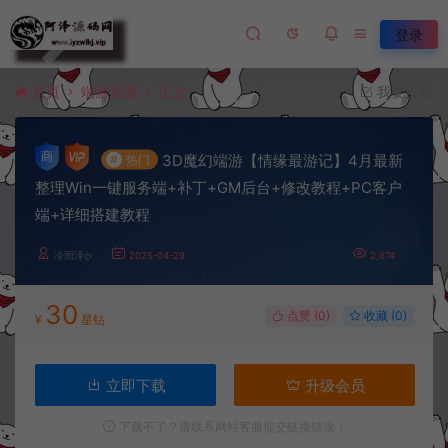
登录
首页
端游资源
正文
我要投稿
3D魔幻端游【情缘最游记】4月最新
#
热门
整理Win一键服务端+补丁+GM后台+修改教程+PC客户
端+详细搭建教程
冷雨泽ღ
2025-04-29
2,674
30
点赞 (
0
)
收藏 (0)
¥
星钻
立即下载
升级会员
下载不了？请联系网站客服提交链接错误！