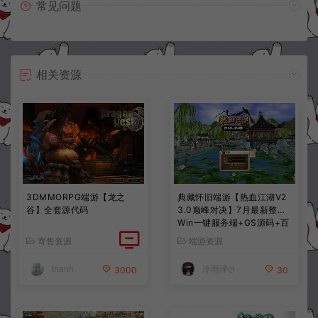
常见问题
相关资源
3DMMORPG端游【龙之
典藏怀旧端游【热血江湖V2
谷】全套源代码
3.0巅峰对决】7月最新整理
Win一键服务端+GS源码+百
宝阁+在线GM工具+PC客户
寄售资源
端游资源
端+详细搭建教程
thanh
冷雨泽ღ
3000
30