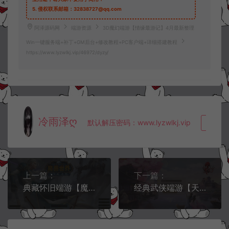
5.
侵权联系邮箱：32838727@qq.com
阿泽源码网
端游资源
3D魔幻端游【情缘最游记】4月最新整理
Win一键服务端+补丁+GM后台+修改教程+PC客户端+详细搭建教程
https://www.lyzwlkj.vip/46972/dyzy/
冷雨泽ღ
默认解压密码：www.lyzwlkj.vip
复制
上一篇：
下一篇：
典藏怀旧端游【魔兽世界335玛丽时运魔兽】4月最新整理Win一键服务端+网页注册+GM指令教程+PC客户端+详细搭建教程
经典武侠端游【天龙八部之新寻梦OL】4月最新整理Linux手工服务端+GM工具+PC客户端+详细搭建教程