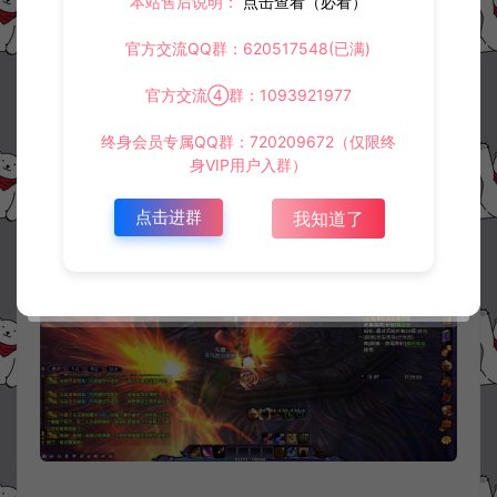
本站售后说明：
点击查看（必看）
官方交流QQ群：620517548(已满)
官方交流④群：1093921977
终身会员专属QQ群：720209672（仅限终
身VIP用户入群）
点击进群
我知道了