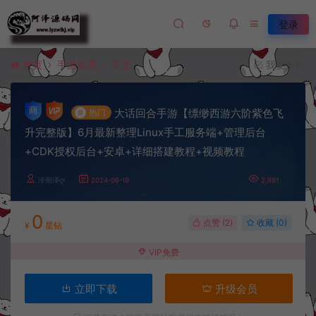
登录
首页
手游资源
正文
我要投稿
大话回合手游【缥缈西游六阶紫色飞
#
热门
升完整版】6月最新整理Linux手工服务端+管理后台
+CDK授权后台+安卓+详细搭建教程+视频教程
冷雨泽ღ
2024-06-19
2,981
0
点赞 (
2
)
收藏 (0)
¥
星钻
VIP免费
立即下载
升级会员