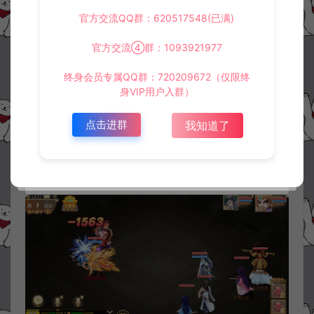
官方交流QQ群：620517548(已满)
官方交流④群：1093921977
终身会员专属QQ群：720209672（仅限终
身VIP用户入群）
点击进群
我知道了