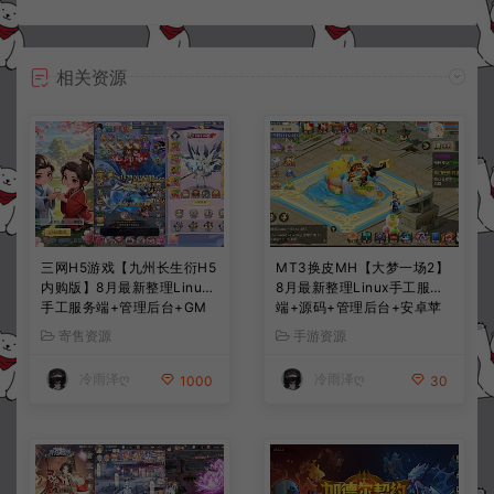
相关资源
三网H5游戏【九州长生衍H5
MT3换皮MH【大梦一场2】
内购版】8月最新整理Linux
8月最新整理Linux手工服务
手工服务端+管理后台+GM
端+源码+管理后台+安卓苹
授权后台+简易安卓客户端
果双端+详细搭建教程+视频
寄售资源
手游资源
+详细搭建教程+视频教程
教程
冷雨泽ღ
冷雨泽ღ
1000
30