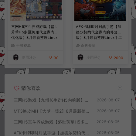
三网H5宫斗养成游戏【盛世
AFK卡牌即时对战手游【加
芳華H5多区跨服代金券内购
德尔契约代金券内购修复
优化版】8月最新整理Linux
版】8月最新整理Linux手工
手工服务端+CDK授权后台
服务端+前后端全套源码+CD
手游资源
寄售资源
+全资源安卓+详细搭建教程
K授权后台+安卓苹果双端
+视频教程
+详细搭建教程+视频教程
冷雨泽ღ
冷雨泽ღ
30
2000
猜你喜欢
三网H5游戏【九州长生衍H5内购版】8月最新整理Linux手工服务端+管理后台+GM授权后台+简易安卓客户端+详细搭建教程+视频教程
2026-08-07
MT3换皮MH【大梦一场2】8月最新整理Linux手工服务端+源码+管理后台+安卓苹果双端+详细搭建教程+视频教程
2026-08-07
三网H5宫斗养成游戏【盛世芳華H5多区跨服代金券内购优化版】8月最新整理Linux手工服务端+CDK授权后台+全资源安卓+详细搭建教程+视频教程
2026-08-05
AFK卡牌即时对战手游【加德尔契约代金券内购修复版】8月最新整理Linux手工服务端+前后端全套源码+CDK授权后台+安卓苹果双端+详细搭建教程+视频教程
2026-08-05