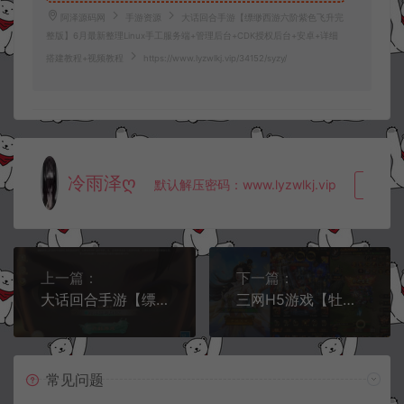
阿泽源码网
手游资源
大话回合手游【缥缈西游六阶紫色飞升完
整版】6月最新整理Linux手工服务端+管理后台+CDK授权后台+安卓+详细
搭建教程+视频教程
https://www.lyzwlkj.vip/34152/syzy/
冷雨泽ღ
默认解压密码：www.lyzwlkj.vip
复制
上一篇：
下一篇：
大话回合手游【缥缈西游六阶飞升修复完整版】5月最新整理Linux手工服务端+管理后台+CDK授权后台+安卓苹果双端+详细搭建教程+视频教程
三网H5游戏【牡丹雷霆2H5多区跨服版】6月最新整理Linux手工服务端+多区跨服+管理后台+GM分级授权后台+详细搭建教程
常见问题