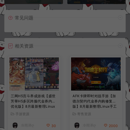
常见问题
相关资源
三网H5宫斗养成游戏【盛世
AFK卡牌即时对战手游【加
芳華H5多区跨服代金券内购
德尔契约代金券内购修复
优化版】8月最新整理Linux
版】8月最新整理Linux手工
手工服务端+CDK授权后台
服务端+前后端全套源码+CD
手游资源
寄售资源
+全资源安卓+详细搭建教程
K授权后台+安卓苹果双端
+视频教程
+详细搭建教程+视频教程
冷雨泽ღ
冷雨泽ღ
30
2000