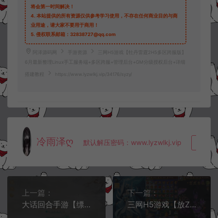
将会第一时间解决！
4.
本站提供的所有资源仅供参考学习使用，不存在任何商业目的与商
业用途，请大家不要用于商用！
5.
侵权联系邮箱：32838727@qq.com
阿泽源码网
手游资源
三网H5游戏【牡丹雷霆2H5多区跨服版】
6月最新整理Linux手工服务端+多区跨服+管理后台+GM分级授权后台+详细
搭建教程
https://www.lyzwlkj.vip/34176/syzy/
冷雨泽ღ
默认解压密码：www.lyzwlkj.vip
复制
上一篇：
下一篇：
大话回合手游【缥缈西游六阶紫色飞升完整版】6月最新整理Linux手工服务端+管理后台+CDK授权后台+安卓+详细搭建教程+视频教程
三网H5游戏【放ZF神H5超变多区跨服内购版】6月最新整理Linux手工服务端+打包工具+管理后台+CDK授权后台+安卓+详细搭建教程+视频教程