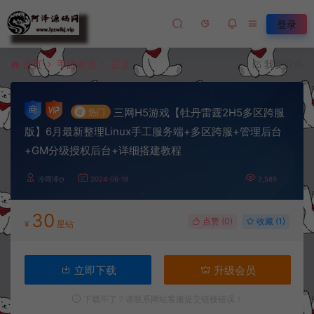
登录
首页
手游资源
正文
我要投稿
三网H5游戏【牡丹雷霆2H5多区跨服
#
热门
版】6月最新整理Linux手工服务端+多区跨服+管理后台
+GM分级授权后台+详细搭建教程
冷雨泽ღ
2024-06-19
2,589
30
点赞 (
0
)
收藏 (1)
¥
星钻
立即下载
升级会员
下载不了？请联系网站客服提交链接错误！