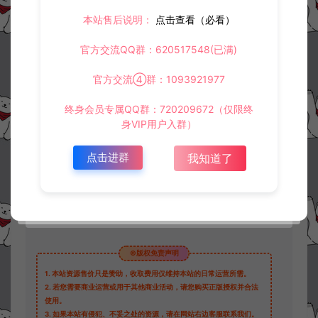
本站售后说明：
点击查看（必看）
官方交流QQ群：620517548(已满)
资源下载
官方交流④群：1093921977
30
此资源下载价格为
星钻，请先
登录
终身会员专属QQ群：720209672（仅限终
身VIP用户入群）
点击进群
我知道了
收藏 (1)
打赏
点赞 (
0
)
©版权免责声明
1.
本站资源售价只是赞助，收取费用仅维持本站的日常运营所需。
2.
若您需要商业运营或用于其他商业活动，请您购买正版授权并合法
使用。
3.
如果本站有侵犯、不妥之处的资源，请在网站右边客服联系我们。