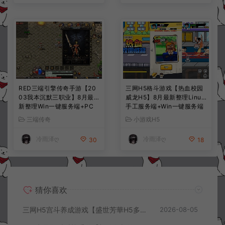
RED三端引擎传奇手游【20
三网H5格斗游戏【热血校园
03我本沉默三职业】8月最
威龙H5】8月最新整理Linux
新整理Win一键服务端+PC
手工服务端+Win一键服务端
安卓+详细搭建教程
+解压即玩+简易安卓客户端
三端传奇
小游戏H5
+详细搭建教程
冷雨泽ღ
冷雨泽ღ
30
18
猜你喜欢
三网H5宫斗养成游戏【盛世芳華H5多区跨服代金券内购优化版】8月最新整理Linux手工服务端+CDK授权后台+全资源安卓+详细搭建教程+视频教程
2026-08-05