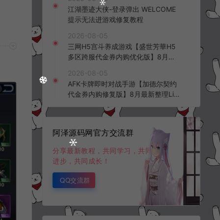
频教程
江湖墨迹大侠-登录弹出 WELCOME
提示无法进游戏修复教程
2026-08-05
三网H5宫斗养成游戏【盛世芳華H5
多区跨服代金券内购优化版】8月最
新整理Linux手工服务端+CDK授权后
2026-08-05
台+全资源安卓+详细搭建教程+视频
AFK卡牌即时对战手游【加德尔契约
教程
代金券内购修复版】8月最新整理Lin
ux手工服务端+前后端全套源码+CD
K授权后台+安卓苹果双端+详细搭建
教程+视频教程
阿泽源码网官方交流群
分享最新教程，共同学习，共同
进步，共同成长！
QQ交流群