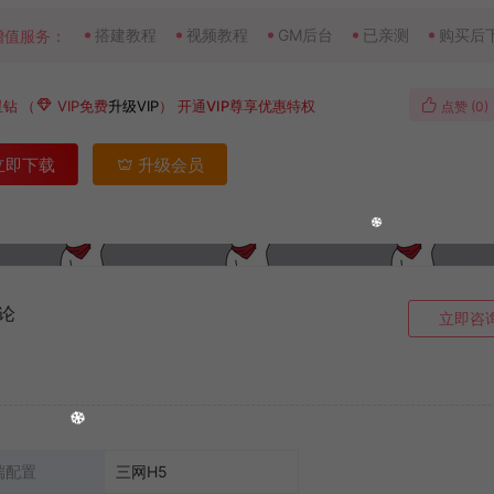
搭建教程
视频教程
GM后台
已亲测
购买后
增值服务：
星钻
（
VIP免费
升级VIP
）
开通VIP尊享优惠特权
点赞 (
0
)
立即下载
升级会员
论
立即咨
端配置
三网H5