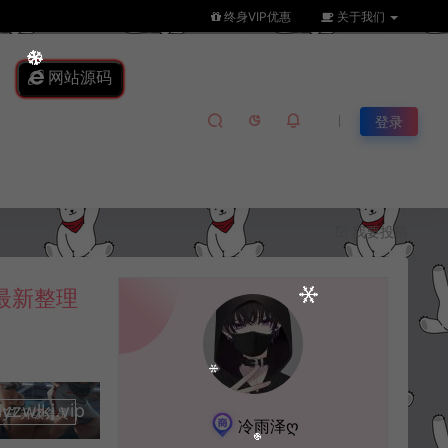
终身VIP优惠
关于我们
网站源码
登录
我要投稿
最新整理
lkj.vip
升级会员
冷雨泽ღ