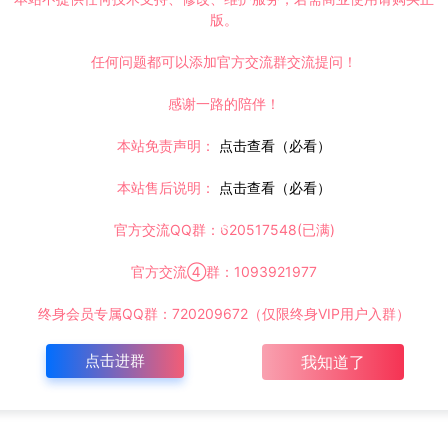
版。
任何问题都可以添加官方交流群交流提问！
感谢一路的陪伴！
本站免责声明：
点击查看（必看）
本站售后说明：
点击查看（必看）
官方交流QQ群：620517548(已满)
官方交流④群：1093921977
终身会员专属QQ群：720209672（仅限终身VIP用户入群）
点击进群
我知道了