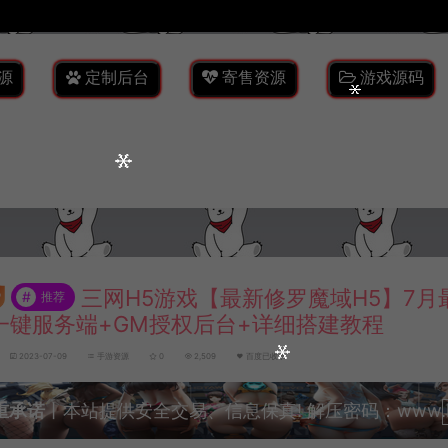
源
定制后台
寄售资源
游戏源码
三网H5游戏【最新修罗魔域H5】7月
#
推荐
n一键服务端+GM授权后台+详细搭建教程
2023-07-09
手游资源
0
2,509
百度已收录
重承诺
丨本站提供安全交易、信息保真! 解压密码：www.lyzw