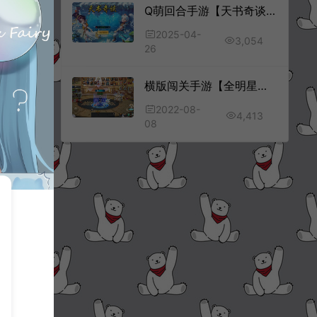
Q萌回合手游【天书奇谈3D烽火修复版】4月最新整理Linux手工服务端+多区跨服+加解密工具+CDK授权后台+安卓苹果双端+详细搭建教程+视频教程
2025-04-
3,054
26
横版闯关手游【全明星阿拉德65完整无错底端】8月最新整理Linux手工服务端+配套完整修复表格+运营后台+GM充值后台+安卓苹果双端+详细搭建教程
2022-08-
4,413
08