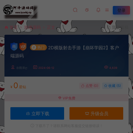
登录
首页
游戏源码
正文
我要投稿
2D横版射击手游【崩坏学园2】客户
#
热门
端源码
冷雨泽ღ
2024-06-12
4,639
0
点赞 (
0
)
收藏 (5)
¥
星钻
VIP免费
立即下载
升级会员
下载不了？请联系网站客服提交链接错误！