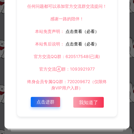
任何问题都可以添加官方交流群交流提问！
感谢一路的陪伴！
收藏 (5)
打赏
点赞 (
0
)
本站免责声明：
点击查看（必看）
本站售后说明：
点击查看（必看）
©版权免责声明
官方交流QQ群：620517548(已满)
1.
本站资源售价只是赞助，收取费用仅维持本站的日常运营所需。
2.
若您需要商业运营或用于其他商业活动，请您购买正版授权并合法
官方交流④群：1093921977
使用。
3.
如果本站有侵犯、不妥之处的资源，请在网站右边客服联系我们。
将会第一时间解决！
终身会员专属QQ群：720209672（仅限终
4.
本站提供的所有资源仅供参考学习使用，不存在任何商业目的与商
身VIP用户入群）
业用途，请大家不要用于商用！
5.
侵权联系邮箱：32838727@qq.com
点击进群
我知道了
阿泽源码网
游戏源码
2D横版射击手游【崩坏学园2】客户端源
码
https://www.lyzwlkj.vip/33865/yxym/