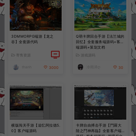
3DMMORPG端游【龙之
Q萌卡牌回合手游【法兰城的
谷】全套源代码
回忆】全套服务端源码+客户
端源码+策划文档
寄售资源
游戏源码
thanh
冷雨泽ღ
3000
30
横版闯关手游【追忆阿拉德5.
卡牌自由搏击手游【鬥羅大
0】客户端源码
陸之鬥神再臨】全套客户端