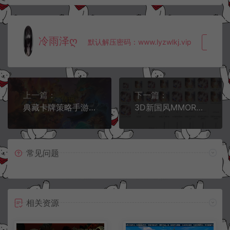
冷雨泽ღ
默认解压密码：www.lyzwlkj.vip
复制
上一篇：
下一篇：
典藏卡牌策略手游【炉石传说】客户端源码+服务端源码
3D新国风MMORPG手游【3D仙剑奇侠传移动版】全套服务端源码+客户端源码
常见问题
相关资源