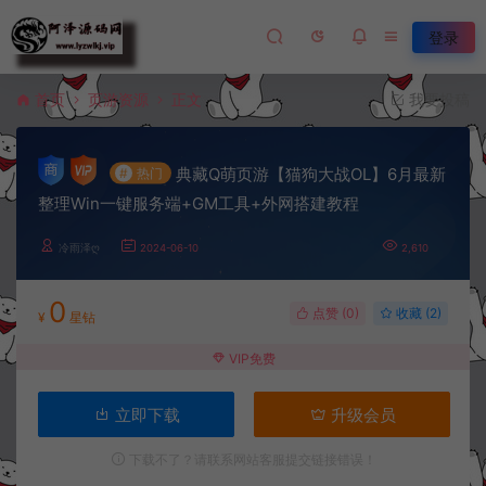
登录
首页
页游资源
正文
我要投稿
典藏Q萌页游【猫狗大战OL】6月最新
#
热门
整理Win一键服务端+GM工具+外网搭建教程
冷雨泽ღ
2024-06-10
2,610
0
点赞 (
0
)
收藏 (2)
¥
星钻
VIP免费
立即下载
升级会员
下载不了？请联系网站客服提交链接错误！