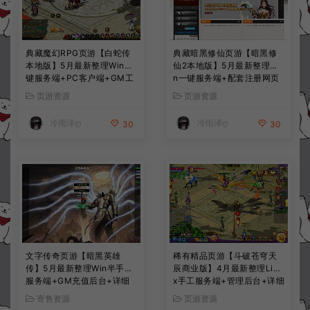
典藏魔幻RPG页游【白蛇传
典藏暗黑修仙页游【暗黑修
本地版】5月最新整理Win一
仙2本地版】5月最新整理Wi
键服务端+PC客户端+GM工
n一键服务端+配套注册网页
具+详细搭建教程
+GM工具+PC客户端+详细
页游资源
页游资源
搭建教程
冷雨泽ღ
冷雨泽ღ
30
30
文字传奇页游【暗黑英雄
稀有精品页游【斗破苍穹天
传】5月最新整理Win半手工
辰商业版】4月最新整理Linu
服务端+GM充值后台+详细
x手工服务端+管理后台+详细
搭建教程
外网搭建教程
寄售资源
页游资源