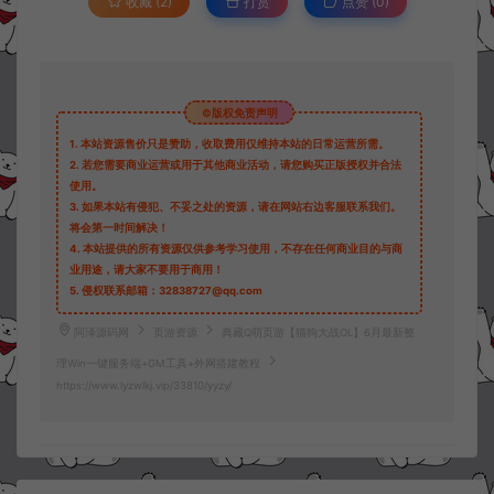
收藏 (2)
打赏
点赞 (
0
)
©版权免责声明
1.
本站资源售价只是赞助，收取费用仅维持本站的日常运营所需。
2.
若您需要商业运营或用于其他商业活动，请您购买正版授权并合法
使用。
3.
如果本站有侵犯、不妥之处的资源，请在网站右边客服联系我们。
将会第一时间解决！
4.
本站提供的所有资源仅供参考学习使用，不存在任何商业目的与商
业用途，请大家不要用于商用！
5.
侵权联系邮箱：32838727@qq.com
阿泽源码网
页游资源
典藏Q萌页游【猫狗大战OL】6月最新整
理Win一键服务端+GM工具+外网搭建教程
https://www.lyzwlkj.vip/33810/yyzy/