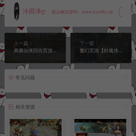
冷雨泽ღ
默认解压密码：www.lyzwlkj.vip
复制
上一篇：
下一篇：
典藏仙侠回合页游【斗破轩辕OL】6月最新整理Win一键服务端+GM工具+详细外网搭建教程
魔幻页游【封魔传奇之神武九天】6月最新整理Win一键服务端+GM工具+详细外网搭建教程
常见问题
相关资源