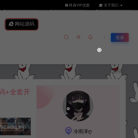
终身VIP优惠
关于我们
网站源码
登录
我要投稿
码+全套开
lkj.vip
升级会员
冷雨泽ღ