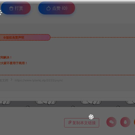
打赏
点赞 (
0
)
©版权免责声明
时间解决！
请大家不要用于商用！
开发文档
https://www.lyzwlkj.vip/3333/yxym/
复制本文链接