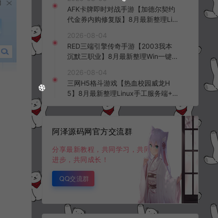
台+全资源安卓+详细搭建教程+视频
AFK卡牌即时对战手游【加德尔契约
教程
代金券内购修复版】8月最新整理Lin
ux手工服务端+前后端全套源码+CD
2026-08-04
K授权后台+安卓苹果双端+详细搭建
RED三端引擎传奇手游【2003我本
教程+视频教程
沉默三职业】8月最新整理Win一键
服务端+PC安卓+详细搭建教程
2026-08-04
三网H5格斗游戏【热血校园威龙H
5】8月最新整理Linux手工服务端+W
in一键服务端+解压即玩+简易安卓客
户端+详细搭建教程
阿泽源码网官方交流群
分享最新教程，共同学习，共同
进步，共同成长！
QQ交流群