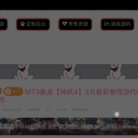
源
定制后台
寄售资源
游戏源码
MT3换皮【神武4】3月最新整理源代
#
热门
档
2022-03-30
游戏源码
0
5,396
百度已收录
重承诺
丨本站提供安全交易、信息保真! 解压密码：www.lyzw