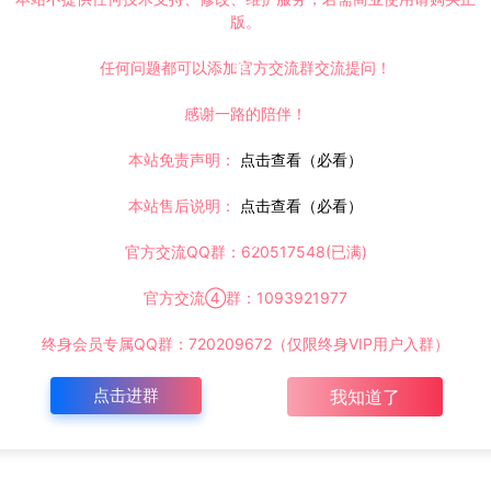
版。
任何问题都可以添加官方交流群交流提问！
感谢一路的陪伴！
本站免责声明：
点击查看（必看）
本站售后说明：
点击查看（必看）
官方交流QQ群：620517548(已满)
官方交流④群：1093921977
终身会员专属QQ群：720209672（仅限终身VIP用户入群）
点击进群
我知道了