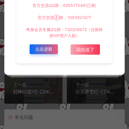
官方交流QQ群：620517548(已满)
阿泽源码网
定制后台
百花缭乱H5-CDK角色授权后台+全物品
ID+使用教程
https://www.lyzwlkj.vip/33218/dzht/
官方交流④群：1093921977
终身会员专属QQ群：720209672（仅限终
身VIP用户入群）
点击进群
我知道了
冷雨泽ღ
默认解压密码：www.lyzwlkj.vip
复制
上一篇：
下一篇：
封神问道H5-CDK角色授权后台+全物品ID+使用教程
公元莽荒纪-CDK角色授权后台+全物品ID+使用教程
常见问题