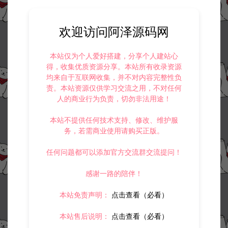
资源下载
50
此资源下载价格为
星钻，请先
登录
欢迎访问阿泽源码网
本站仅为个人爱好搭建，分享个人建站心
得，收集优质资源分享。本站所有收录资源
均来自于互联网收集，并不对内容完整性负
收藏 (0)
打赏
点赞 (
0
)
责。本站资源仅供学习交流之用，不对任何
人的商业行为负责，切勿非法用途！
本站不提供任何技术支持、修改、维护服
务，若需商业使用请购买正版。
©版权免责声明
任何问题都可以添加官方交流群交流提问！
1.
本站资源售价只是赞助，收取费用仅维持本站的日常运营所需。
2.
若您需要商业运营或用于其他商业活动，请您购买正版授权并合法
感谢一路的陪伴！
使用。
3.
如果本站有侵犯、不妥之处的资源，请在网站右边客服联系我们。
将会第一时间解决！
本站免责声明：
点击查看（必看）
4.
本站提供的所有资源仅供参考学习使用，不存在任何商业目的与商
业用途，请大家不要用于商用！
本站售后说明：
点击查看（必看）
5.
侵权联系邮箱：32838727@qq.com