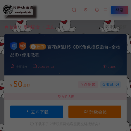
登录
首页
定制后台
正文
我要投稿
百花缭乱H5-CDK角色授权后台+全物
#
热门
品ID+使用教程
冷雨泽ღ
2024-05-28
2,404
50
点赞 (
0
)
收藏 (0)
¥
星钻
VIP 8折
立即下载
升级会员
下载不了？请联系网站客服提交链接错误！