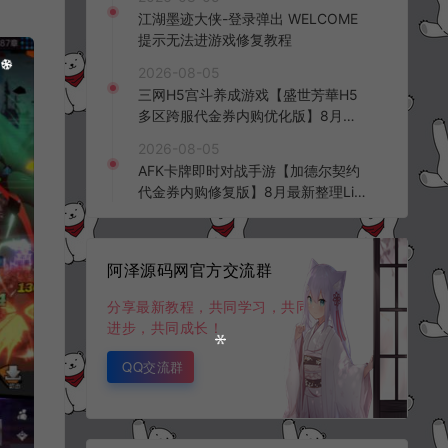
频教程
江湖墨迹大侠-登录弹出 WELCOME
提示无法进游戏修复教程
2026-08-05
三网H5宫斗养成游戏【盛世芳華H5
多区跨服代金券内购优化版】8月最
新整理Linux手工服务端+CDK授权后
2026-08-05
台+全资源安卓+详细搭建教程+视频
AFK卡牌即时对战手游【加德尔契约
教程
代金券内购修复版】8月最新整理Lin
ux手工服务端+前后端全套源码+CD
K授权后台+安卓苹果双端+详细搭建
教程+视频教程
阿泽源码网官方交流群
分享最新教程，共同学习，共同
进步，共同成长！
QQ交流群