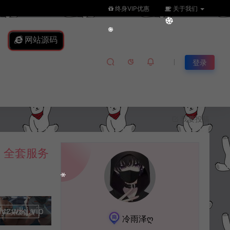
终身VIP优惠
关于我们
网站源码
登录
我要投稿
】全套服务
lkj.vip
升级会员
冷雨泽ღ