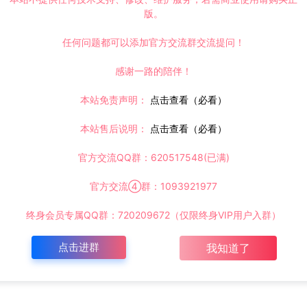
版。
任何问题都可以添加官方交流群交流提问！
感谢一路的陪伴！
本站免责声明：
点击查看（必看）
本站售后说明：
点击查看（必看）
官方交流QQ群：620517548(已满)
官方交流④群：1093921977
终身会员专属QQ群：720209672（仅限终身VIP用户入群）
点击进群
我知道了