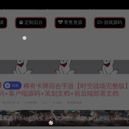
源
定制后台
寄售资源
游戏源码
稀有卡牌回合手游【时空战场完整版
#
独家
码+客户端源码+策划文档+前后端部署文档
2024-05-16
寄售资源
2
7,464
百度已收录
重承诺
丨本站提供安全交易、信息保真! 解压密码：www.lyzw