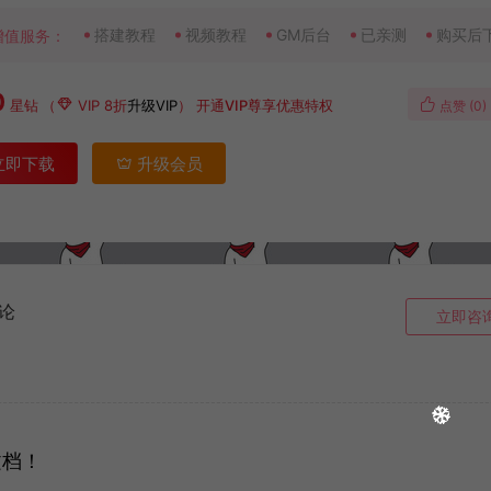
搭建教程
视频教程
GM后台
已亲测
购买后
增值服务：
0
星钻
（
VIP 8折
升级VIP
）
开通VIP尊享优惠特权
点赞 (
0
)
立即下载
升级会员
论
立即咨
文档！