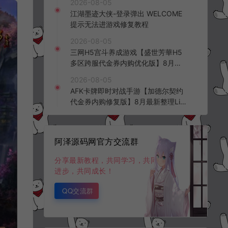
2026-08-05
频教程
江湖墨迹大侠-登录弹出 WELCOME
提示无法进游戏修复教程
2026-08-05
三网H5宫斗养成游戏【盛世芳華H5
多区跨服代金券内购优化版】8月最
新整理Linux手工服务端+CDK授权后
2026-08-05
台+全资源安卓+详细搭建教程+视频
AFK卡牌即时对战手游【加德尔契约
教程
代金券内购修复版】8月最新整理Lin
ux手工服务端+前后端全套源码+CD
K授权后台+安卓苹果双端+详细搭建
教程+视频教程
阿泽源码网官方交流群
分享最新教程，共同学习，共同
进步，共同成长！
QQ交流群