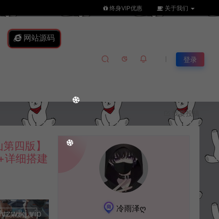
终身VIP优惠
关于我们
网站源码
登录
我要投稿
仙第四版】
端+详细搭建
冷雨泽ღ
lkj.vip
升级会员