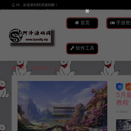
HI，欢迎来到阿泽源码网！
首页
手游资
软件工具
首页
端游资源
正文
5月
教程
冷雨泽ღ
郑