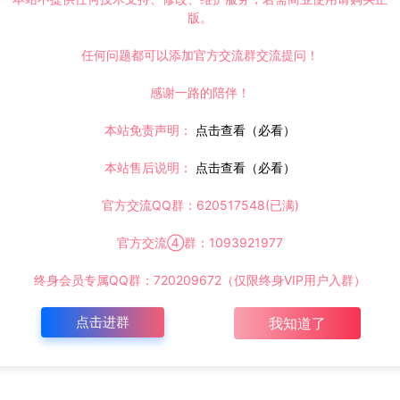
版。
任何问题都可以添加官方交流群交流提问！
感谢一路的陪伴！
本站免责声明：
点击查看（必看）
本站售后说明：
点击查看（必看）
官方交流QQ群：620517548(已满)
官方交流④群：1093921977
终身会员专属QQ群：720209672（仅限终身VIP用户入群）
点击进群
我知道了