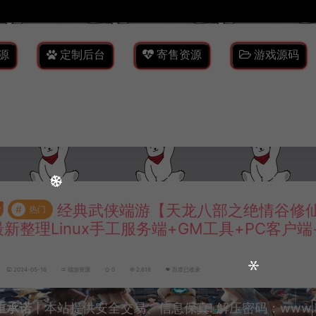
源
定制后台
寄售资源
游戏源码
经典武侠端游【天龙八部之绝情谷修
#
热门
最新整理Linux手工服务端+GM工具+PC客户
2024-05-16
端游资源
0
2,818
百度已收录
重承诺
丨本站提供安全交易、信息保真! 解压密码：www.lyzw