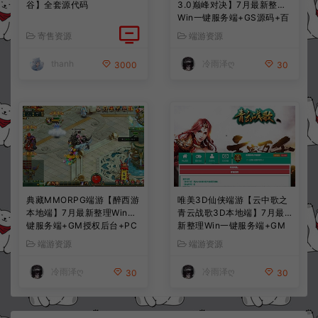
谷】全套源代码
3.0巅峰对决】7月最新整理
Win一键服务端+GS源码+百
宝阁+在线GM工具+PC客户
寄售资源
端游资源
端+详细搭建教程
thanh
冷雨泽ღ
3000
30
典藏MMORPG端游【醉西游
唯美3D仙侠端游【云中歌之
本地端】7月最新整理Win一
青云战歌3D本地端】7月最
键服务端+GM授权后台+PC
新整理Win一键服务端+GM
客户端+详细搭建教程
工具+PC客户端+详细搭建教
端游资源
端游资源
程
冷雨泽ღ
冷雨泽ღ
30
30