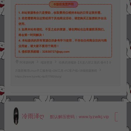
©版权免责声明
1.
本站资源售价只是赞助，收取费用仅维持本站的日常运营所需。
2.
若您需要商业运营或用于其他商业活动，请您购买正版授权并合法
使用。
3.
如果本站有侵犯、不妥之处的资源，请在网站右边客服联系我们。
将会第一时间解决！
4.
本站提供的所有资源仅供参考学习使用，不存在任何商业目的与商
业用途，请大家不要用于商用！
5.
侵权联系邮箱：32838727@qq.com
阿泽源码网
端游资源
经典武侠端游【天龙八部之英武·烁今】9
月最新整理Linux手工服务端+GM工具+PC客户端+详细搭建教程
https://www.lyzwlkj.vip/51798/dyzy/
冷雨泽ღ
默认解压密码：www.lyzwlkj.vip
复制