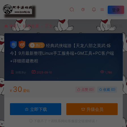
登录
首页
端游资源
正文
我要投稿
经典武侠端游【天龙八部之英武·烁
#
热门
今】9月最新整理Linux手工服务端+GM工具+PC客户端
+详细搭建教程
冷雨泽ღ
2025-09-10
1,786
30
点赞 (
0
)
收藏 (0)
¥
星钻
立即下载
升级会员
下载不了？请联系网站客服提交链接错误！