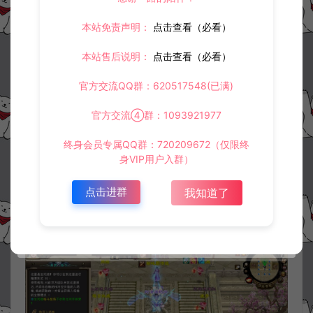
本站免责声明：
点击查看（必看）
本站售后说明：
点击查看（必看）
官方交流QQ群：620517548(已满)
官方交流④群：1093921977
终身会员专属QQ群：720209672（仅限终
身VIP用户入群）
点击进群
我知道了