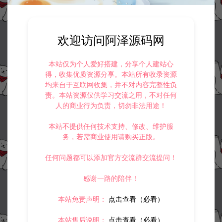
资源下载
此资源仅限注册用户下载，请先
登录
欢迎访问阿泽源码网
本站仅为个人爱好搭建，分享个人建站心
得，收集优质资源分享。本站所有收录资源
均来自于互联网收集，并不对内容完整性负
责。本站资源仅供学习交流之用，不对任何
收藏 (0)
打赏
点赞 (
0
)
人的商业行为负责，切勿非法用途！
本站不提供任何技术支持、修改、维护服
务，若需商业使用请购买正版。
©版权免责声明
任何问题都可以添加官方交流群交流提问！
1.
本站资源售价只是赞助，收取费用仅维持本站的日常运营所需。
2.
若您需要商业运营或用于其他商业活动，请您购买正版授权并合法
感谢一路的陪伴！
使用。
3.
如果本站有侵犯、不妥之处的资源，请在网站右边客服联系我们。
将会第一时间解决！
本站免责声明：
点击查看（必看）
4.
本站提供的所有资源仅供参考学习使用，不存在任何商业目的与商
业用途，请大家不要用于商用！
本站售后说明：
点击查看（必看）