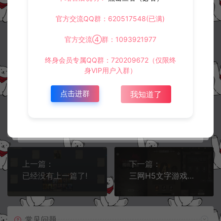
5.
侵权联系邮箱：32838727@qq.com
官方交流QQ群：620517548(已满)
阿泽源码网
小游戏H5
三网稀有卡牌策略游戏【无名杀H5】5月
最新整理Win一键即玩服务端+解压即玩+详细搭建教程
官方交流④群：1093921977
https://www.lyzwlkj.vip/32129/syzy/xyxh5/
终身会员专属QQ群：720209672（仅限终
身VIP用户入群）
点击进群
我知道了
冷雨泽ღ
默认解压密码：www.lyzwlkj.vip
复制
上一篇：
下一篇：
已经没有上一篇了!
三网H5文字游戏【传奇之旅H5】11月最新整理Linux手工服务端+Win一键服务端+内置GM+简易安卓客户端+详细搭建教程
常见问题