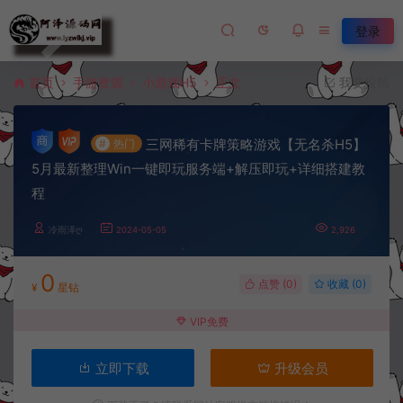
登录
首页
手游资源
小游戏H5
正文
我要投稿
三网稀有卡牌策略游戏【无名杀H5】
#
热门
5月最新整理Win一键即玩服务端+解压即玩+详细搭建教
程
冷雨泽ღ
2024-05-05
2,926
0
点赞 (
0
)
收藏 (0)
¥
星钻
VIP免费
立即下载
升级会员