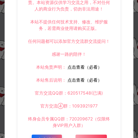
责。本站资源仅供学习交流之用，不对任何
3.
如果本站有侵犯、不妥之处的资源，请在网站右边客服联系我们。
人的商业行为负责，切勿非法用途！
将会第一时间解决！
4.
本站提供的所有资源仅供参考学习使用，不存在任何商业目的与商
业用途，请大家不要用于商用！
本站不提供任何技术支持、修改、维护服
5.
侵权联系邮箱：32838727@qq.com
务，若需商业使用请购买正版。
阿泽源码网
小游戏H5
三网H5文字游戏【传奇之旅H5】11月最
任何问题都可以添加官方交流群交流提问！
新整理Linux手工服务端+Win一键服务端+内置GM+简易安卓客户端+详细搭
建教程
https://www.lyzwlkj.vip/53744/syzy/xyxh5/
感谢一路的陪伴！
本站免责声明：
点击查看（必看）
本站售后说明：
点击查看（必看）
官方交流QQ群：620517548(已满)
冷雨泽ღ
默认解压密码：www.lyzwlkj.vip
复制
官方交流④群：1093921977
终身会员专属QQ群：720209672（仅限终
身VIP用户入群）
上一篇：
下一篇：
三网稀有卡牌策略游戏【无名杀H5】5月最新整理Win一键即玩服务端+解压即玩+详细搭建教程
三网H5模拟经营游戏【王大爷的幸福生活内购版】11月最新整理Linux手工服务端+Win一键服务端+逆向源码+解压即玩+详细搭建教程