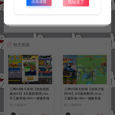
点击进群
我知道了
常见问题
相关资源
三网H5格斗游戏【热血校园
三网H5射击游戏【战场小指
威龙H5】8月最新整理Linux
挥H5】8月最新整理Linux手
手工服务端+Win一键服务端
工服务端+Win一键服务端
+解压即玩+简易安卓客户端
+解压即玩+简易安卓客户端
小游戏H5
小游戏H5
+详细搭建教程
+详细搭建教程
冷雨泽ღ
冷雨泽ღ