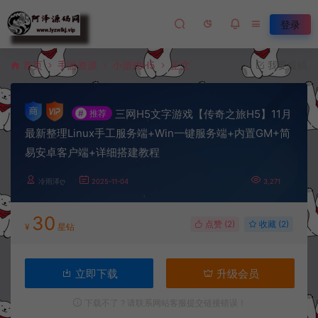
登录
首页
手游资源
小游戏H5
正文
我要投稿
三网H5文字游戏【传奇之旅H5】11月
#
推荐
最新整理Linux手工服务端+Win一键服务端+内置GM+简
易安卓客户端+详细搭建教程
冷雨泽ღ
2025-11-04
3,271
30
点赞 (
2
)
收藏 (2)
¥
星钻
立即下载
升级会员
下载不了？请联系网站客服提交链接错误！