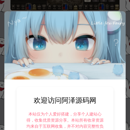
资源下载
30
此资源下载价格为
星钻，请先
登录
收藏 (2)
打赏
点赞 (
2
)
欢迎访问阿泽源码网
©版权免责声明
本站仅为个人爱好搭建，分享个人建站心
1.
本站资源售价只是赞助，收取费用仅维持本站的日常运营所需。
得，收集优质资源分享。本站所有收录资源
2.
若您需要商业运营或用于其他商业活动，请您购买正版授权并合法
均来自于互联网收集，并不对内容完整性负
使用。