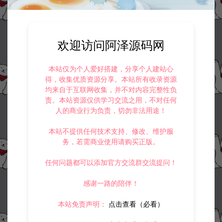
业用途，请大家不要用于商用！
5.
侵权联系邮箱：32838727@qq.com
阿泽源码网
小游戏H5
三网H5休闲游戏【超级变异鱼H5】12月
最新整理Linux手工服务端+Win一键服务端+逆向前端源码+解压即玩+简易
欢迎访问阿泽源码网
安卓客户端+详细搭建教程
https://www.lyzwlkj.vip/55133/syzy/xyxh5/
本站仅为个人爱好搭建，分享个人建站心
得，收集优质资源分享。本站所有收录资源
均来自于互联网收集，并不对内容完整性负
责。本站资源仅供学习交流之用，不对任何
人的商业行为负责，切勿非法用途！
冷雨泽ღ
默认解压密码：www.lyzwlkj.vip
复制
本站不提供任何技术支持、修改、维护服
务，若需商业使用请购买正版。
任何问题都可以添加官方交流群交流提问！
上一篇：
下一篇：
感谢一路的陪伴！
三网H5益智游戏【猫咪村庄H5】12月最新整理Linux手工服务端+Win一键服务端+解压即玩+简易安卓客户端+详细搭建教程
三网H5闯关游戏【进击的大鹅H5】12月最新整理Linux手工服务端+Win一键服务端+解压即玩+简易安卓客户端+详细搭建教程
本站免责声明：
点击查看（必看）