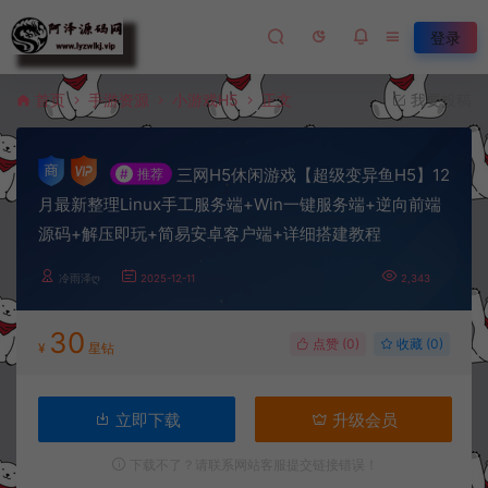
登录
首页
手游资源
小游戏H5
正文
我要投稿
三网H5休闲游戏【超级变异鱼H5】12
#
推荐
月最新整理Linux手工服务端+Win一键服务端+逆向前端
源码+解压即玩+简易安卓客户端+详细搭建教程
冷雨泽ღ
2025-12-11
2,343
30
点赞 (
0
)
收藏 (0)
¥
星钻
立即下载
升级会员
下载不了？请联系网站客服提交链接错误！