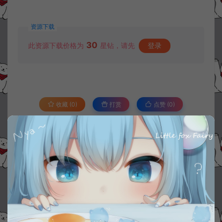
资源下载
30
此资源下载价格为
星钻，请先
登录
收藏 (0)
打赏
点赞 (
0
)
©版权免责声明
1.
本站资源售价只是赞助，收取费用仅维持本站的日常运营所需。
2.
若您需要商业运营或用于其他商业活动，请您购买正版授权并合法
使用。
3.
如果本站有侵犯、不妥之处的资源，请在网站右边客服联系我们。
将会第一时间解决！
4.
本站提供的所有资源仅供参考学习使用，不存在任何商业目的与商