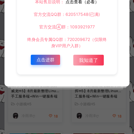
本站售后说明：
点击查看（必看）
常见问题
官方交流QQ群：620517548(已满)
官方交流④群：1093921977
相关资源
终身会员专属QQ群：720209672（仅限终
身VIP用户入群）
点击进群
我知道了
三网H5格斗游戏【热血校园
三网H5射击游戏【战场小指
威龙H5】8月最新整理Linux
挥H5】8月最新整理Linux手
手工服务端+Win一键服务端
工服务端+Win一键服务端
+解压即玩+简易安卓客户端
+解压即玩+简易安卓客户端
小游戏H5
小游戏H5
+详细搭建教程
+详细搭建教程
冷雨泽ღ
冷雨泽ღ
18
18